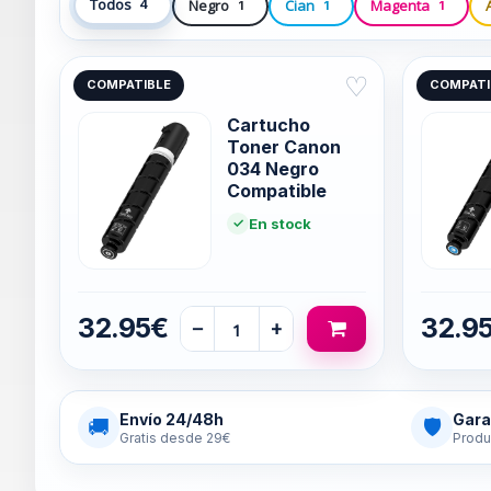
Todos
Negro
Cian
Magenta
4
1
1
1
♡
COMPATIBLE
COMPATI
Cartucho
Toner Canon
034 Negro
Compatible
En stock
32.95€
32.9
−
+
Envío 24/48h
Gara
🚚
🛡
Gratis desde 29€
Produ