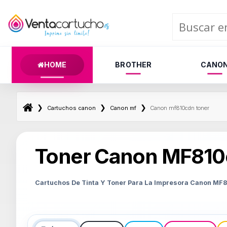
HOME
BROTHER
CANO
❯
❯
❯
Cartuchos canon
Canon mf
Canon mf810cdn toner
Toner Canon MF810
Cartuchos De Tinta Y Toner Para La Impresora Canon MF