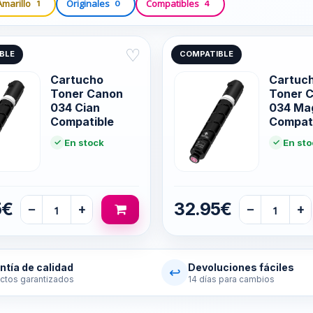
Amarillo
Originales
Compatibles
1
0
4
♡
BLE
COMPATIBLE
Cartucho
Cartuc
Toner Canon
Toner 
034 Cian
034 Ma
Compatible
Compat
En stock
En sto
5€
32.95€
−
+
−
+
ntía de calidad
Devoluciones fáciles
↩
ctos garantizados
14 días para cambios