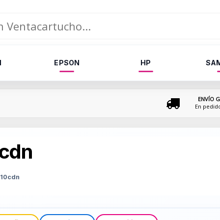
N
EPSON
HP
SA
ENVÍO G
En pedid
cdn
810cdn