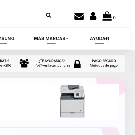
0
MSUNG
MÁS MARCAS
AYUDA
RATIS
¿TE AYUDAMOS?
PAGO SEGURO
os +28€
info@ventacartucho.es
Métodos de pago