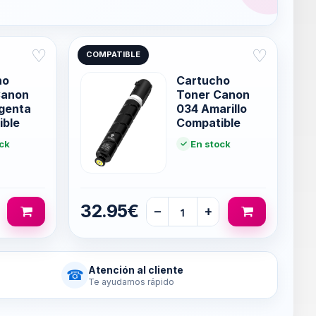
♡
♡
COMPATIBLE
ho
Cartucho
Canon
Toner Canon
genta
034 Amarillo
ible
Compatible
ck
En stock
32.95€
−
+
Atención al cliente
☎
Te ayudamos rápido