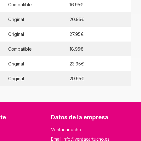
Compatible
16.95€
Original
20.95€
Original
27.95€
Compatible
18.95€
Original
23.95€
Original
29.95€
nte
Datos de la empresa
Ventacartucho
info@ventacartucho.es
Email