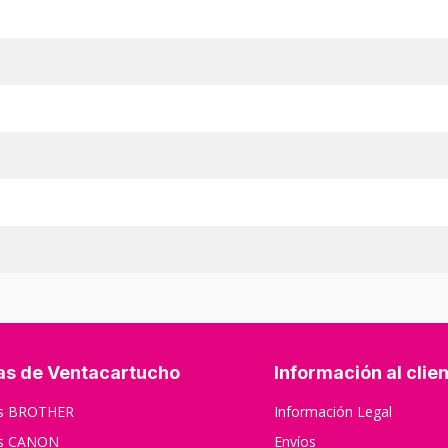
as de Ventacartucho
Información al clie
os BROTHER
Información Legal
os CANON
Envíos