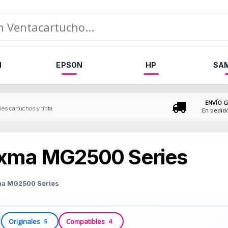
N
EPSON
HP
SA
ENVÍO G
s cartuchos y tinta
En pedid
ixma MG2500 Series
xma MG2500 Series
Originales
Compatibles
5
4