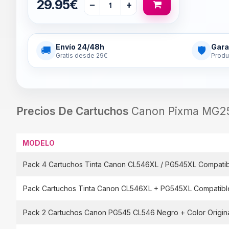
29.95€
−
+
Envío 24/48h
Gara
🚚
🛡
Gratis desde 29€
Produ
Precios De Cartuchos
Canon Pixma MG25
MODELO
Pack 4 Cartuchos Tinta Canon CL546XL / PG545XL Compati
Pack Cartuchos Tinta Canon CL546XL + PG545XL Compatibl
Pack 2 Cartuchos Canon PG545 CL546 Negro + Color Origin