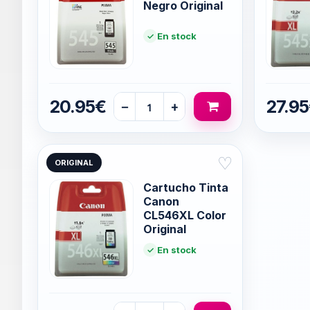
Negro Original
En stock
20.95€
27.9
−
+
♡
ORIGINAL
Cartucho Tinta
Canon
CL546XL Color
Original
En stock