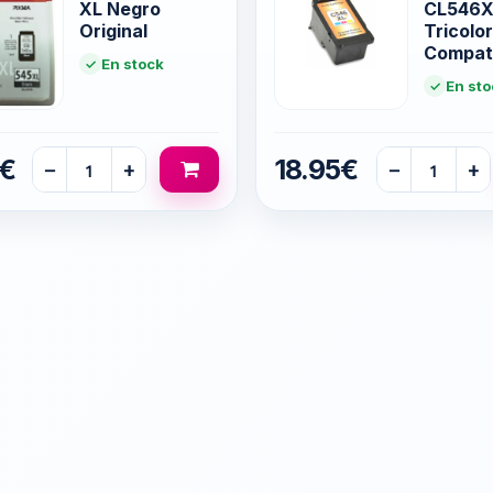
XL Negro
CL546X
Original
Tricolor
Compat
En stock
En sto
5€
18.95€
−
+
−
+