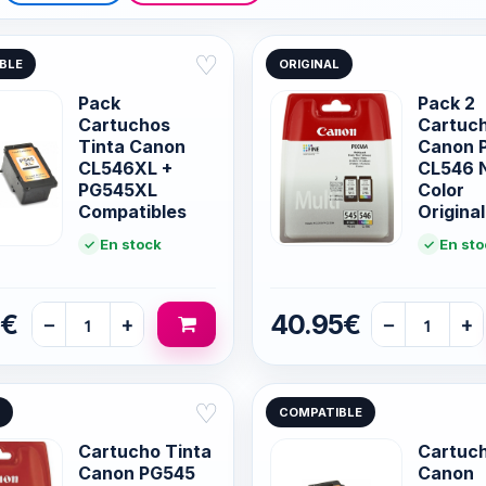
♡
BLE
ORIGINAL
Pack
Pack 2
Cartuchos
Cartuc
Tinta Canon
Canon 
CL546XL +
CL546 
PG545XL
Color
Compatibles
Origina
En stock
En sto
5€
40.95€
−
+
−
+
♡
COMPATIBLE
Cartucho Tinta
Cartuch
Canon PG545
Canon