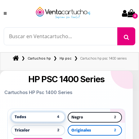
0
❯
❯
❯
Cartuchos hp
Hp psc
Cartuchos hp psc 1400 series
HP PSC 1400 Series
Cartuchos HP Psc 1400 Series
Todos
Negro
4
2
Tricolor
Originales
2
2