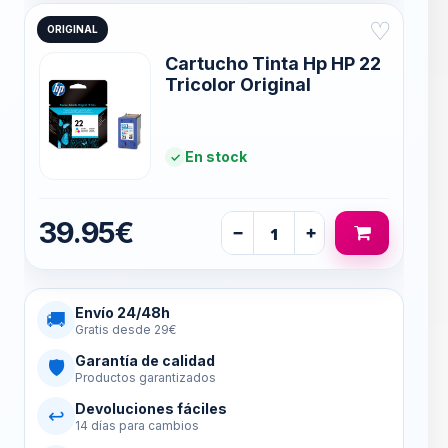
♡
ORIGINAL
Cartucho Tinta Hp HP 22
Tricolor Original
En stock
39.95€
−
+
Envío 24/48h
🚚
Gratis desde 29€
Garantía de calidad
🛡
Productos garantizados
Devoluciones fáciles
↩
14 días para cambios