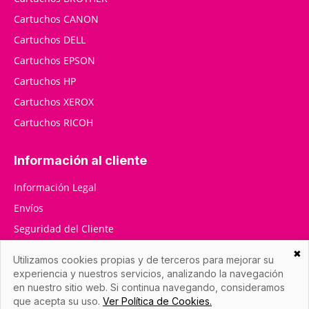
Cartuchos CANON
Cartuchos DELL
Cartuchos EPSON
Cartuchos HP
Cartuchos XEROX
Cartuchos RICOH
Información al cliente
Información Legal
Envíos
Seguridad del Cliente
RMA / Devoluciones
✖
Utilizamos cookies propias y de terceros para mejorar su
Contáctenos
experiencia y nuestros servicios, analizando la navegación
en nuestro sitio web. Si continua navegando, consideramos
que acepta su uso.
Ver Política de Cookies.
Datos de la empresa