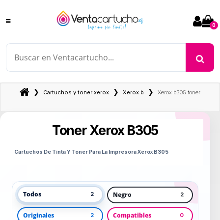
0
❯
❯
❯
Cartuchos y toner xerox
Xerox b
Xerox b305 toner
Toner Xerox B305
Cartuchos De Tinta Y Toner Para La Impresora Xerox B305
Todos
Negro
2
2
Originales
Compatibles
2
0