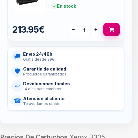
En stock
213.95€
−
+
Envío 24/48h
🚚
Gratis desde 29€
Garantía de calidad
🛡
Productos garantizados
Devoluciones fáciles
↩
14 días para cambios
Atención al cliente
☎
Te ayudamos rápido
Precios De Cartuchos
Xerox B305