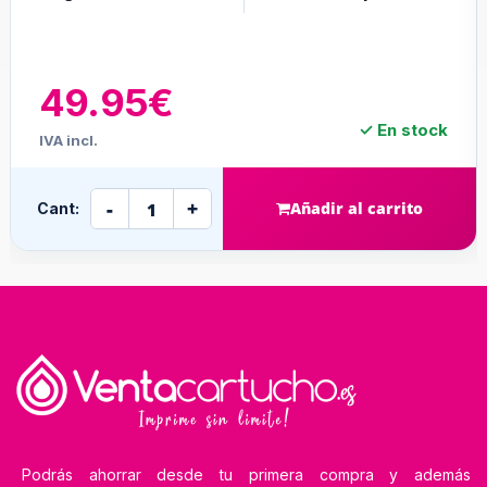
5€
4.95€
✓ En stock
IVA incl.
+
-
Añadir al carrito
Cant:
Podrás ahorrar desde tu primera compra y además