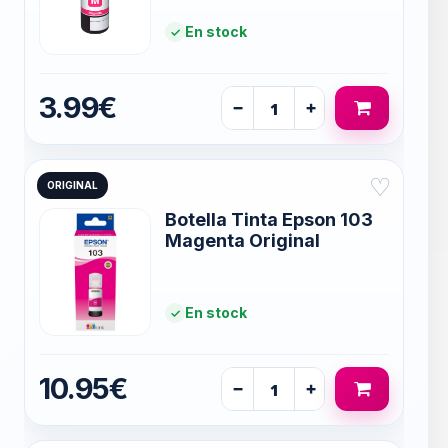
En stock
3.99€
−
+
♡
ORIGINAL
Botella Tinta Epson 103
Magenta Original
En stock
10.95€
−
+