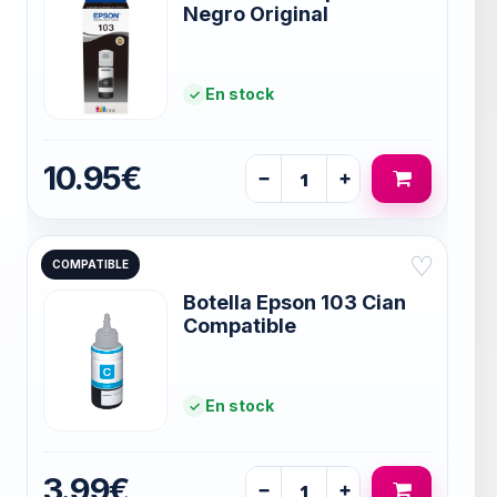
Negro Original
En stock
10.95€
−
+
♡
COMPATIBLE
Botella Epson 103 Cian
Compatible
En stock
3.99€
−
+