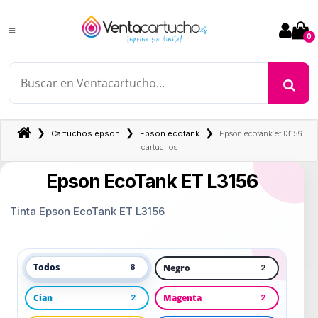
0
❯
❯
❯
Cartuchos epson
Epson ecotank
Epson ecotank et l3156
cartuchos
Epson EcoTank ET L3156
Tinta Epson EcoTank ET L3156
Todos
Negro
8
2
Cian
Magenta
2
2