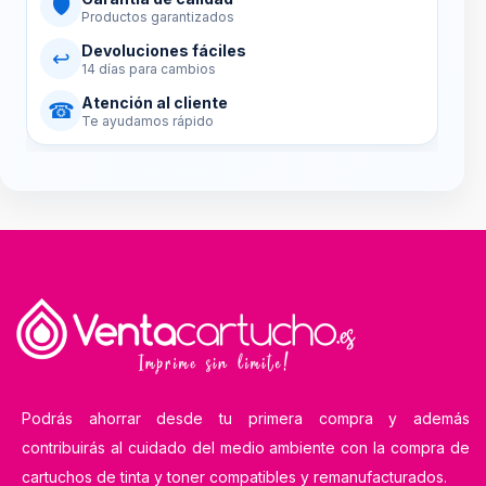
🛡
Productos garantizados
Devoluciones fáciles
↩
14 días para cambios
Atención al cliente
☎
Te ayudamos rápido
Podrás ahorrar desde tu primera compra y además
contribuirás al cuidado del medio ambiente con la compra de
cartuchos de tinta y toner compatibles y remanufacturados.