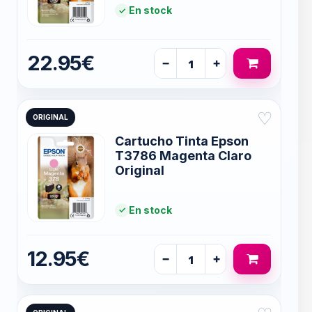
En stock
22.95€
−
+
♡
ORIGINAL
Cartucho Tinta Epson
T3786 Magenta Claro
Original
En stock
12.95€
−
+