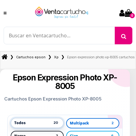
0
❯
❯
❯
Cartuchos epson
Xp
Epson expression photo xp-8005 cartuchos
Epson Expression Photo XP-
8005
Cartuchos Epson Expression Photo XP-8005
Todos
Multipack
20
2
Negro
Cian
3
6