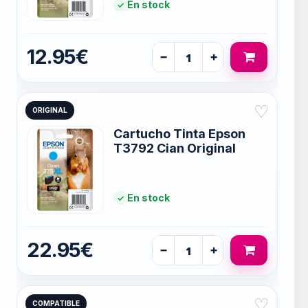
En stock
12.95€
−
+
♡
ORIGINAL
Cartucho Tinta Epson
T3792 Cian Original
En stock
22.95€
−
+
♡
COMPATIBLE