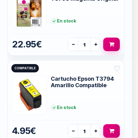
En stock
22.95€
−
+
♡
COMPATIBLE
Cartucho Epson T3794
Amarillo Compatible
En stock
4.95€
−
+