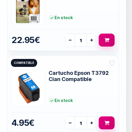
En stock
22.95€
−
+
♡
COMPATIBLE
Cartucho Epson T3792
Cian Compatible
En stock
4.95€
−
+