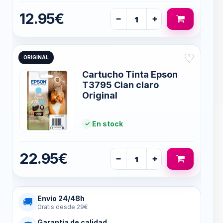
12.95€
−
+
♡
ORIGINAL
Cartucho Tinta Epson
T3795 Cian claro
Original
En stock
22.95€
−
+
Envío 24/48h
🚚
Gratis desde 29€
Garantía de calidad