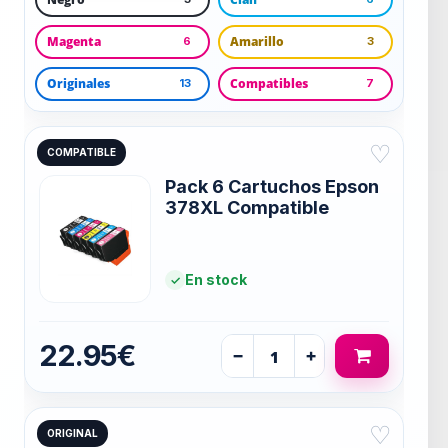
Magenta
Amarillo
6
3
Originales
Compatibles
13
7
♡
COMPATIBLE
Pack 6 Cartuchos Epson
378XL Compatible
En stock
22.95€
−
+
♡
ORIGINAL