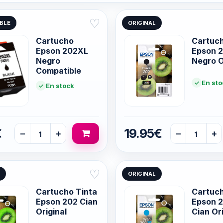
♡
BLE
ORIGINAL
Cartucho
Cartuch
Epson 202XL
Epson 
Negro
Negro O
Compatible
En sto
En stock
€
19.95€
−
+
−
+
♡
ORIGINAL
Cartucho Tinta
Cartuch
Epson 202 Cian
Epson 
Original
Cian Ori