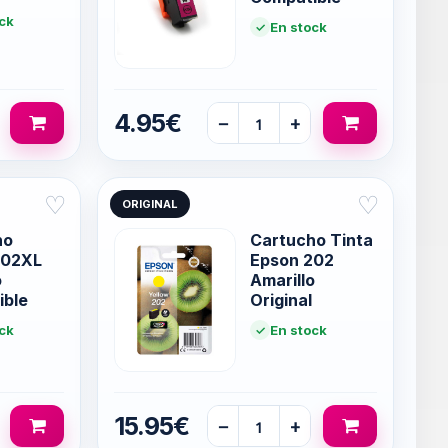
ck
En stock
4.95€
−
+
♡
♡
ORIGINAL
ho
Cartucho Tinta
202XL
Epson 202
o
Amarillo
ible
Original
ck
En stock
15.95€
−
+