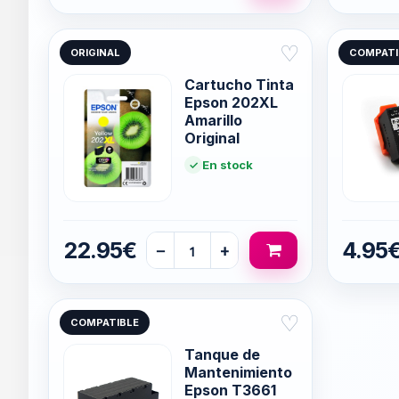
♡
ORIGINAL
COMPATI
Cartucho Tinta
Epson 202XL
Amarillo
Original
En stock
22.95€
4.95
−
+
♡
COMPATIBLE
Tanque de
Mantenimiento
Epson T3661