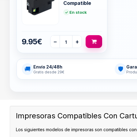
Compatible
En stock
9.95€
−
+
Envío 24/48h
Gara
🚚
🛡
Gratis desde 29€
Produ
Impresoras Compatibles Con Cart
Los siguientes modelos de impresoras son compatibles co