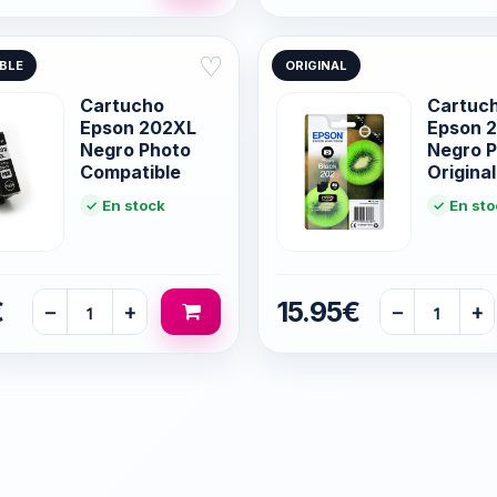
♡
BLE
ORIGINAL
Cartucho
Cartuch
Epson 202XL
Epson 
Negro Photo
Negro 
Compatible
Original
En stock
En sto
€
15.95€
−
+
−
+