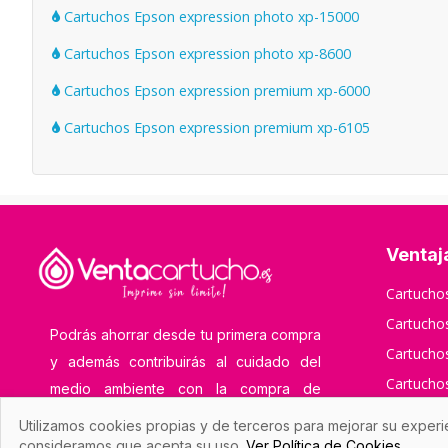
Cartuchos Epson expression photo xp-15000
Cartuchos Epson expression photo xp-8600
Cartuchos Epson expression premium xp-6000
Cartuchos Epson expression premium xp-6105
Ventaj
Cartuch
Cartuch
Podrás ahorrar desde tu primera compra
Cartucho
y además contribuirás al cuidado del
Cartuch
medio ambiente con la compra de
Cartucho
cartuchos de tinta y toner compatibles y
Utilizamos cookies propias y de terceros para mejorar su experi
remanufacturados.
Cartucho
consideramos que acepta su uso.
Ver Política de Cookies.