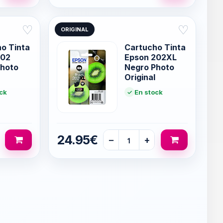
♡
♡
ORIGINAL
o Tinta
Cartucho Tinta
202
Epson 202XL
Photo
Negro Photo
Original
ck
En stock
24.95€
−
+