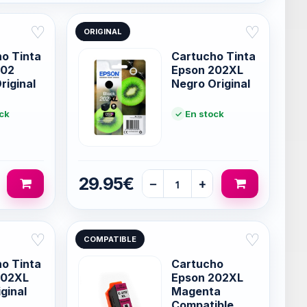
♡
♡
ORIGINAL
o Tinta
Cartucho Tinta
202
Epson 202XL
riginal
Negro Original
ck
En stock
29.95€
−
+
♡
♡
COMPATIBLE
o Tinta
Cartucho
202XL
Epson 202XL
ginal
Magenta
Compatible