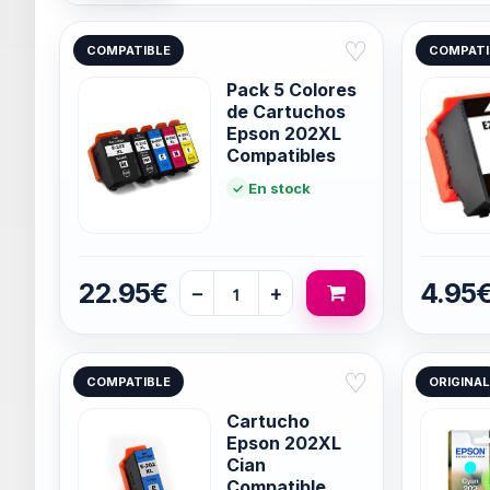
♡
COMPATIBLE
COMPATI
Pack 5 Colores
de Cartuchos
Epson 202XL
Compatibles
En stock
22.95€
4.95
−
+
♡
COMPATIBLE
ORIGINAL
Cartucho
Epson 202XL
Cian
Compatible