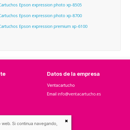
artuchos Epson expression photo xp-8505
artuchos Epson expression photo xp-8700
artuchos Epson expression premium xp-6100
nte
Datos de la empresa
Ventacartucho
info@ventacartucho.es
Email
✖
io web. Si continua navegando,