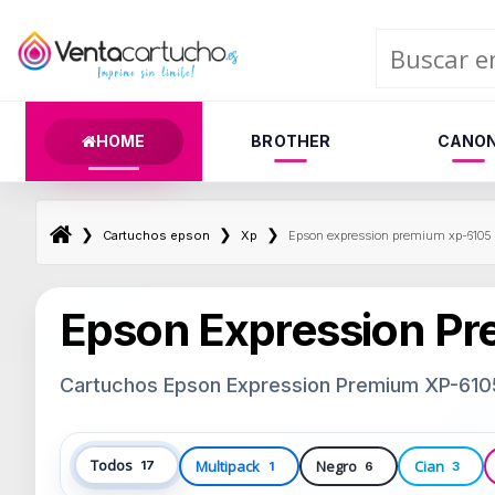
HOME
BROTHER
CANO
❯
❯
❯
Cartuchos epson
Xp
Epson expression premium xp-6105 
Epson Expression P
Cartuchos Epson Expression Premium XP-610
Todos
Multipack
Negro
Cian
17
1
6
3