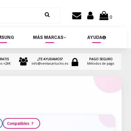
0
MSUNG
MÁS MARCAS
AYUDA
RATIS
¿TE AYUDAMOS?
PAGO SEGURO
os +28€
info@ventacartucho.es
Métodos de pago
Compatibles
7