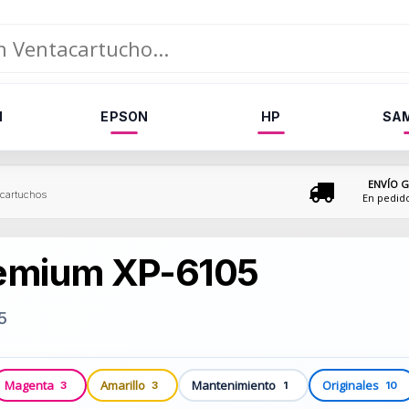
N
EPSON
HP
SA
ENVÍO G
cartuchos
En pedid
remium XP-6105
5
Magenta
Amarillo
Mantenimiento
Originales
3
3
1
10