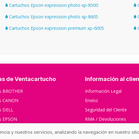
Cartuchos Epson expression photo xp-8500
C
Cartuchos Epson expression photo xp-8605
C
Cartuchos Epson expression premium xp-6005
C
as de Ventacartucho
Información al clie
os BROTHER
Información Legal
os CANON
Envíos
s DELL
Seguridad del Cliente
os EPSON
RMA / Devoluciones
s HP
Contáctenos
encia y nuestros servicios, analizando la navegación en nuestro sit
s XEROX