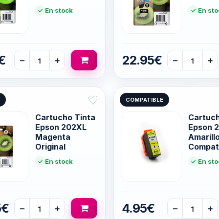
En stock
En sto
€
22.95€
−
+
−
+
♡
COMPATIBLE
Cartucho Tinta
Cartuc
Epson 202XL
Epson 
Magenta
Amarill
Original
Compat
En stock
En sto
5€
4.95€
−
+
−
+