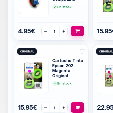
En stock
4.95€
15.95
−
+
♡
ORIGINAL
ORIGINAL
Cartucho Tinta
Epson 202
Magenta
Original
En stock
15.95€
22.9
−
+