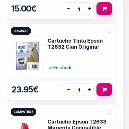
15.00€
−
+
♡
ORIGINAL
Cartucho Tinta Epson
T2632 Cian Original
En stock
23.95€
−
+
♡
COMPATIBLE
Cartucho Epson T2633
Magenta Compatible