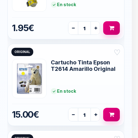
En stock
1.95€
−
+
♡
ORIGINAL
Cartucho Tinta Epson
T2614 Amarillo Original
En stock
15.00€
−
+