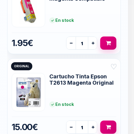
En stock
1.95€
−
+
♡
ORIGINAL
Cartucho Tinta Epson
T2613 Magenta Original
En stock
15.00€
−
+