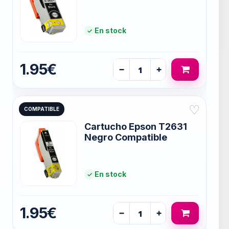
En stock
1.95€
−
+
♡
COMPATIBLE
Cartucho Epson T2631
Negro Compatible
En stock
1.95€
−
+