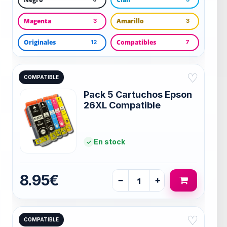
Magenta
Amarillo
3
3
Originales
Compatibles
12
7
♡
COMPATIBLE
Pack 5 Cartuchos Epson
26XL Compatible
En stock
8.95€
−
+
♡
COMPATIBLE