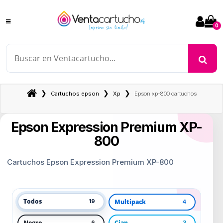
0
❯
❯
❯
Cartuchos epson
Xp
Epson xp-800 cartuchos
Epson Expression Premium XP-
800
Cartuchos Epson Expression Premium XP-800
Todos
Multipack
19
4
Negro
Cian
6
3