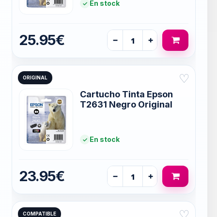
En stock
25.95€
−
+
♡
ORIGINAL
Cartucho Tinta Epson
T2631 Negro Original
En stock
23.95€
−
+
♡
COMPATIBLE