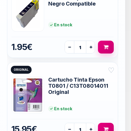
Negro Compatible
En stock
1.95€
−
+
♡
ORIGINAL
Cartucho Tinta Epson
T0801 / C13T08014011
Original
En stock
15.95€
−
+