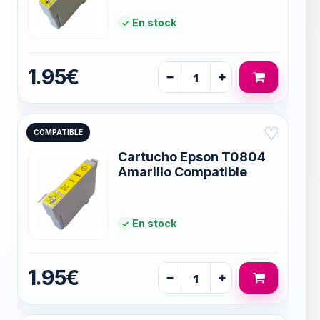
En stock
1.95€
−
+
♡
COMPATIBLE
Cartucho Epson T0804
Amarillo Compatible
En stock
1.95€
−
+