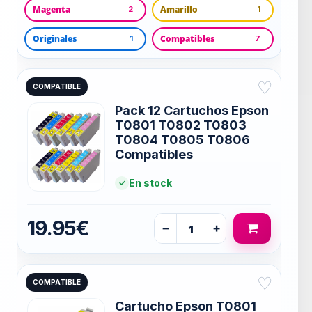
Magenta
Amarillo
2
1
Originales
Compatibles
1
7
♡
COMPATIBLE
Pack 12 Cartuchos Epson
T0801 T0802 T0803
T0804 T0805 T0806
Compatibles
En stock
19.95€
−
+
♡
COMPATIBLE
Cartucho Epson T0801