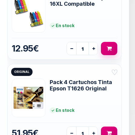
16XL Compatible
En stock
12.95€
−
+
♡
ORIGINAL
Pack 4 Cartuchos Tinta
Epson T1626 Original
En stock
51.95€
−
+