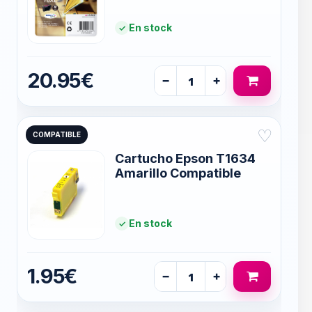
En stock
20.95€
−
+
♡
COMPATIBLE
Cartucho Epson T1634
Amarillo Compatible
En stock
1.95€
−
+