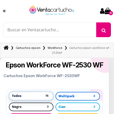
0
❯
❯
❯
Cartuchos epson
Workforce
Cartuchos epson workforce wf-
2530wf
Epson WorkForce WF-2530 WF
Cartuchos Epson WorkForce WF-2530WF
Todos
Multipack
16
4
Negro
Cian
3
3