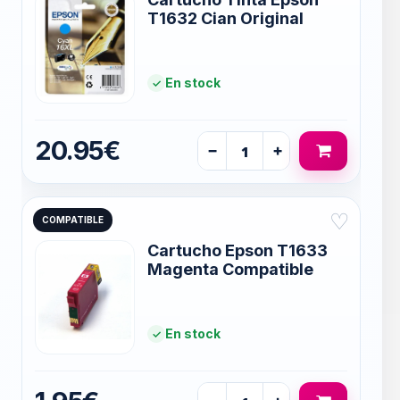
T1632 Cian Original
En stock
20.95€
−
+
♡
COMPATIBLE
Cartucho Epson T1633
Magenta Compatible
En stock