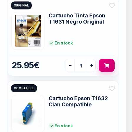
♡
ORIGINAL
Cartucho Tinta Epson
T1631 Negro Original
En stock
25.95€
−
+
♡
COMPATIBLE
Cartucho Epson T1632
Cian Compatible
En stock