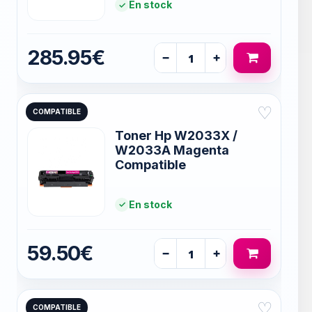
En stock
285.95€
−
+
♡
COMPATIBLE
Toner Hp W2033X /
W2033A Magenta
Compatible
En stock
59.50€
−
+
♡
COMPATIBLE