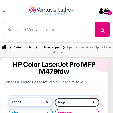
0
❯
❯
❯
Cartuchos hp
Hp laserjet pro
Hp color laserjet pro mfp m479fdw
cartuchos
HP Color LaserJet Pro MFP
M479fdw
Toner HP Color LaserJet Pro MFP M479fdw
Todos
Negro
16
4
Cian
Magenta
4
4