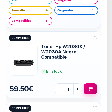
Amarillo
Originales
4
8
Compatibles
8
♡
COMPATIBLE
Toner Hp W2030X /
W2030A Negro
Compatible
En stock
59.50€
−
+
♡
COMPATIBLE