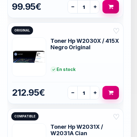
99.95€
−
+
♡
ORIGINAL
Toner Hp W2030X / 415X
Negro Original
En stock
212.95€
−
+
♡
COMPATIBLE
Toner Hp W2031X /
W2031A Cian