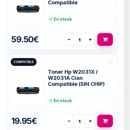
Compatible
En stock
59.50€
−
+
♡
COMPATIBLE
Toner Hp W2031X /
W2031A Cian
Compatible (SIN CHIP)
En stock
19.95€
−
+