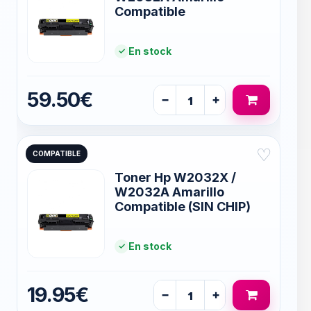
Compatible
En stock
59.50€
−
+
♡
COMPATIBLE
Toner Hp W2032X /
W2032A Amarillo
Compatible (SIN CHIP)
En stock
19.95€
−
+