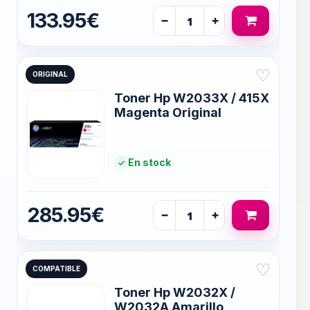
133.95€
−
+
♡
ORIGINAL
Toner Hp W2033X / 415X
Magenta Original
En stock
285.95€
−
+
♡
COMPATIBLE
Toner Hp W2032X /
W2032A Amarillo