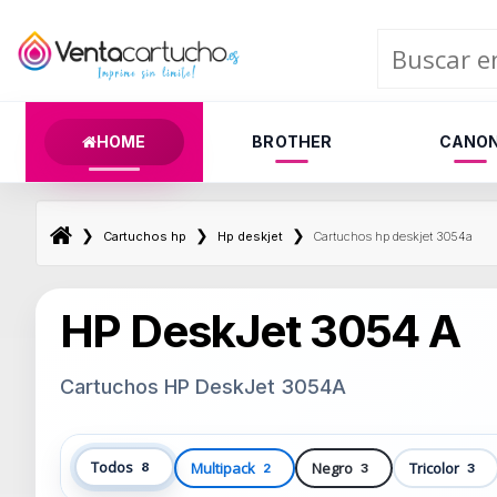
HOME
BROTHER
CANO
❯
❯
❯
Cartuchos hp
Hp deskjet
Cartuchos hp deskjet 3054a
HP DeskJet 3054 A
Cartuchos HP DeskJet 3054A
Todos
Multipack
Negro
Tricolor
8
2
3
3