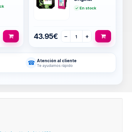
ck
En stock
43.95€
−
+
Atención al cliente
☎
Te ayudamos rápido