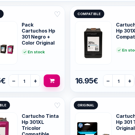
♡
COMPATIBLE
Pack
Cartuch
Cartuchos Hp
Hp 301
301 Negro +
Compat
Color Original
En sto
En stock
5€
16.95€
−
+
−
+
♡
BLE
ORIGINAL
Cartucho Tinta
Cartuch
Hp 301XL
Hp 301 
Tricolor
Original
Compatible