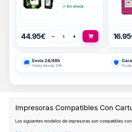
En stock
44.95€
16.95
−
+
Envío 24/48h
Gara
🚚
🛡
Gratis desde 29€
Produ
Impresoras Compatibles Con Cart
Los siguientes modelos de impresoras son compatibles co