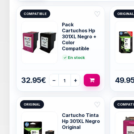
♡
COMPATIBLE
ORIGINAL
Pack
Cartuchos Hp
301XL Negro +
Color
Compatible
En stock
32.95€
49.9
−
+
♡
ORIGINAL
COMPATI
Cartucho Tinta
Hp 301XL Negro
Original