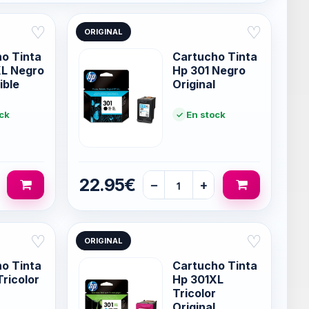
♡
♡
ORIGINAL
o Tinta
Cartucho Tinta
XL Negro
Hp 301 Negro
ible
Original
ck
En stock
22.95€
−
+
♡
♡
ORIGINAL
o Tinta
Cartucho Tinta
Tricolor
Hp 301XL
Tricolor
Original