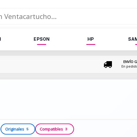
N
EPSON
HP
SA
ENVÍO G
En pedid
Originales
Compatibles
5
3