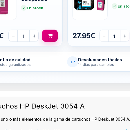
En sto
En stock
€
27.95€
−
+
−
+
ntía de calidad
Devoluciones fáciles
↩
ctos garantizados
14 días para cambios
uchos HP DeskJet 3054 A
n uno o más elementos de la gama de cartuchos HP DeskJet 3054 A.