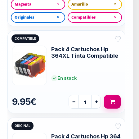
Magenta
Amarillo
2
2
Originales
Compatibles
6
5
♡
COMPATIBLE
Pack 4 Cartuchos Hp
364XL Tinta Compatible
En stock
9.95€
−
+
♡
ORIGINAL
Pack 4 Cartuchos Hp 364