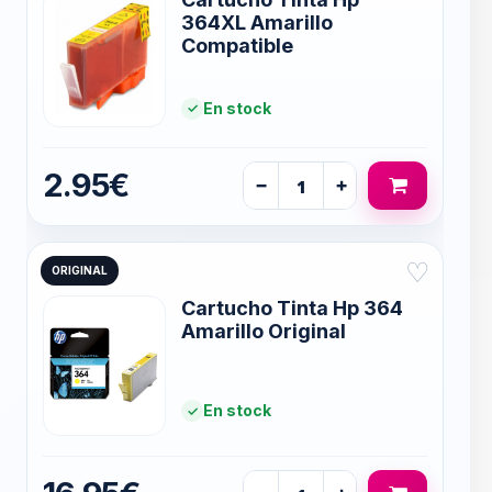
364XL Amarillo
Compatible
En stock
2.95€
−
+
♡
ORIGINAL
Cartucho Tinta Hp 364
Amarillo Original
En stock