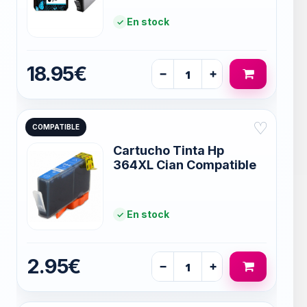
En stock
18.95€
−
+
♡
COMPATIBLE
Cartucho Tinta Hp
364XL Cian Compatible
En stock
2.95€
−
+