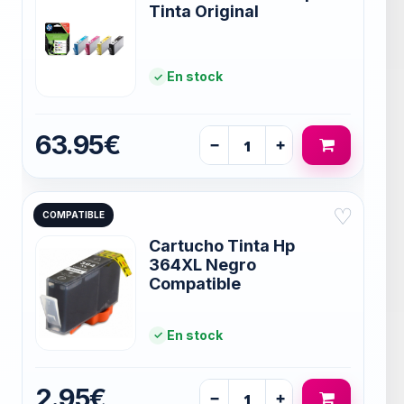
Tinta Original
En stock
63.95€
−
+
♡
COMPATIBLE
Cartucho Tinta Hp
364XL Negro
Compatible
En stock
2.95€
−
+