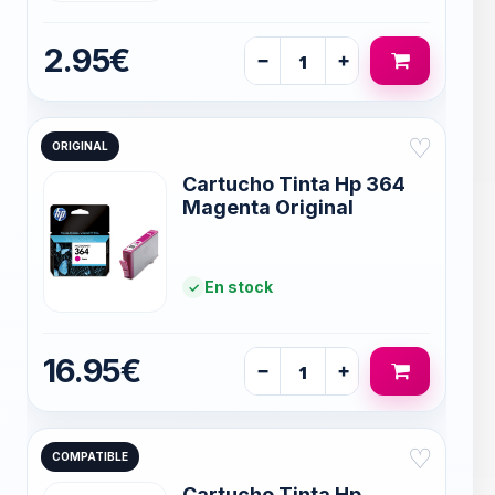
2.95€
−
+
♡
ORIGINAL
Cartucho Tinta Hp 364
Magenta Original
En stock
16.95€
−
+
♡
COMPATIBLE
Cartucho Tinta Hp