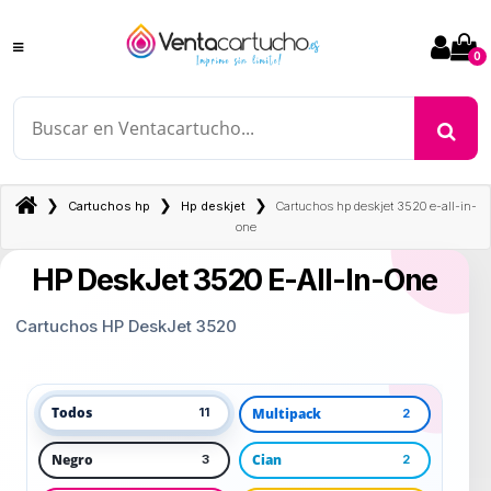
0
❯
❯
❯
Cartuchos hp
Hp deskjet
Cartuchos hp deskjet 3520 e-all-in-
one
HP DeskJet 3520 E-All-In-One
Cartuchos HP DeskJet 3520
Todos
Multipack
11
2
Negro
Cian
3
2