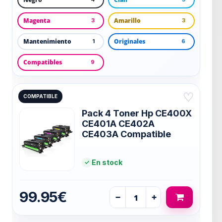
Magenta
Amarillo
3
3
Mantenimiento
Originales
1
6
Compatibles
9
♡
COMPATIBLE
Pack 4 Toner Hp CE400X
CE401A CE402A
CE403A Compatible
En stock
99.95€
−
+