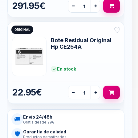
291.95€
−
+
♡
ORIGINAL
Bote Residual Original
Hp CE254A
En stock
22.95€
−
+
Envío 24/48h
🚚
Gratis desde 29€
Garantía de calidad
🛡
Productos garantizados