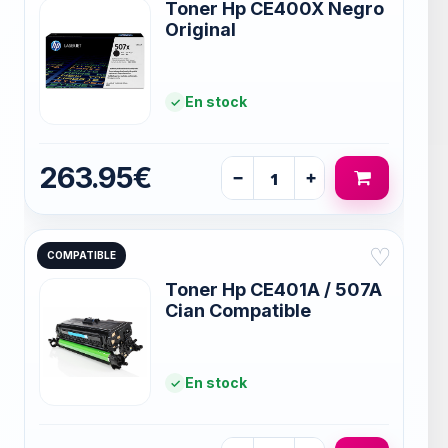
Toner Hp CE400X Negro
Original
En stock
263.95€
−
+
♡
COMPATIBLE
Toner Hp CE401A / 507A
Cian Compatible
En stock