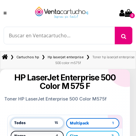
0
❯
❯
❯
Cartuchos hp
Hp laserjet enterprise
Toner hp laserjet enterprise
500 color m575f
HP LaserJet Enterprise 500
Color M 575 F
Toner HP LaserJet Enterprise 500 Color M575f
Todos
Multipack
15
1
Negro
Cian
4
3