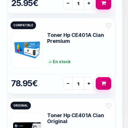
25.95€
−
+
♡
COMPATIBLE
Toner Hp CE401A Cian
Premium
En stock
78.95€
−
+
♡
ORIGINAL
Toner Hp CE401A Cian
Original