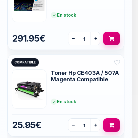
En stock
291.95€
−
+
♡
COMPATIBLE
Toner Hp CE403A / 507A
Magenta Compatible
En stock
25.95€
−
+