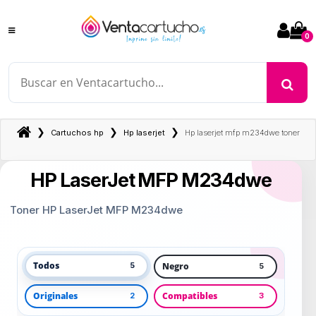
0
❯
❯
❯
Cartuchos hp
Hp laserjet
Hp laserjet mfp m234dwe toner
HP LaserJet MFP M234dwe
Toner HP LaserJet MFP M234dwe
Todos
Negro
5
5
Originales
Compatibles
2
3