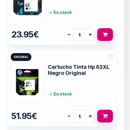
En stock
23.95€
−
+
♡
ORIGINAL
Cartucho Tinta Hp 62XL
Negro Original
En stock
51.95€
−
+