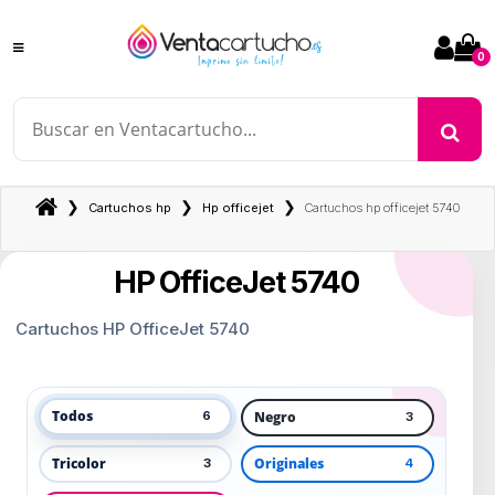
0
❯
❯
❯
Cartuchos hp
Hp officejet
Cartuchos hp officejet 5740
HP OfficeJet 5740
Cartuchos HP OfficeJet 5740
Todos
Negro
6
3
Tricolor
Originales
3
4