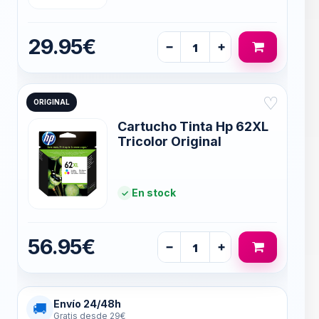
29.95€
−
+
♡
ORIGINAL
Cartucho Tinta Hp 62XL
Tricolor Original
En stock
56.95€
−
+
Envío 24/48h
🚚
Gratis desde 29€