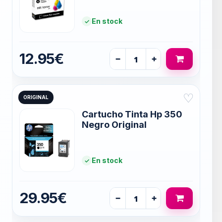
En stock
12.95€
−
+
♡
ORIGINAL
Cartucho Tinta Hp 350
Negro Original
En stock
29.95€
−
+