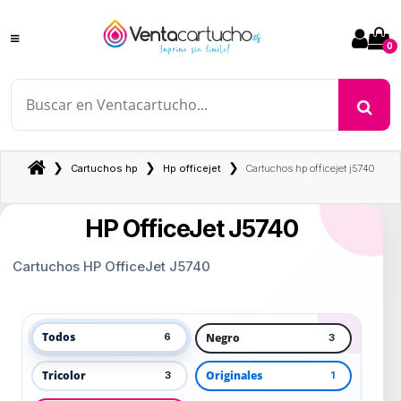
0
❯
❯
❯
Cartuchos hp
Hp officejet
Cartuchos hp officejet j5740
HP OfficeJet J5740
Cartuchos HP OfficeJet J5740
Todos
Negro
6
3
Tricolor
Originales
3
1