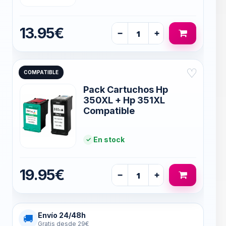
13.95€
−
+
♡
COMPATIBLE
Pack Cartuchos Hp
350XL + Hp 351XL
Compatible
En stock
19.95€
−
+
Envío 24/48h
🚚
Gratis desde 29€