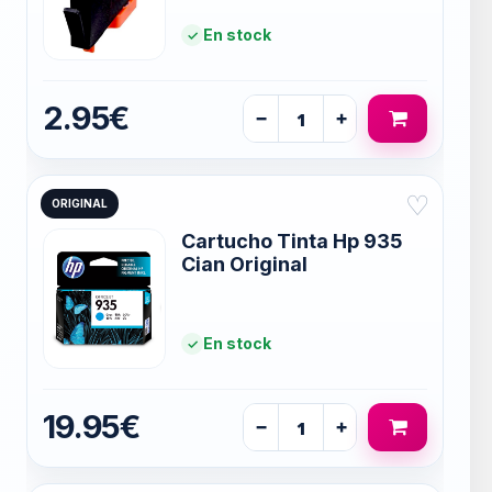
En stock
2.95€
−
+
♡
ORIGINAL
Cartucho Tinta Hp 935
Cian Original
En stock
19.95€
−
+