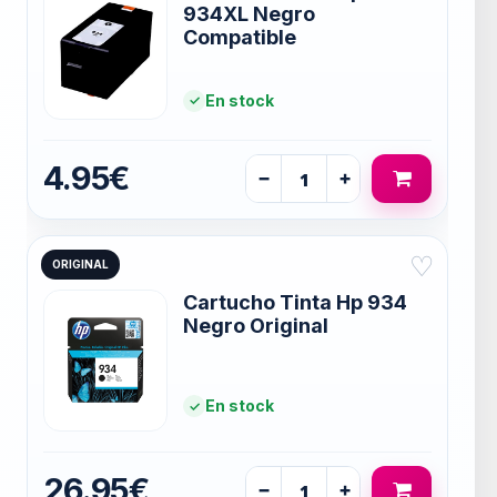
934XL Negro
Compatible
En stock
4.95€
−
+
♡
ORIGINAL
Cartucho Tinta Hp 934
Negro Original
En stock
26.95€
−
+