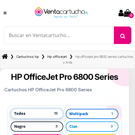
0
❯
❯
❯
Cartuchos hp
Hp officejet
Hp officejet pro 6800 series cartuchos
y tinta
HP OfficeJet Pro 6800 Series
Cartuchos HP OfficeJet Pro 6800 Series
Todos
Multipack
13
1
Negro
Cian
3
3