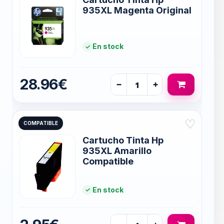
935XL Magenta Original
En stock
28.96€
−
+
♡
COMPATIBLE
Cartucho Tinta Hp
935XL Amarillo
Compatible
En stock