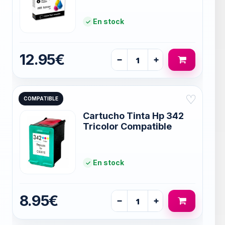
En stock
12.95€
−
+
♡
COMPATIBLE
Cartucho Tinta Hp 342
Tricolor Compatible
En stock
8.95€
−
+