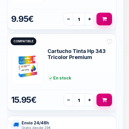
9.95€
−
+
♡
COMPATIBLE
Cartucho Tinta Hp 343
Tricolor Premium
En stock
15.95€
−
+
Envío 24/48h
🚚
Gratis desde 29€