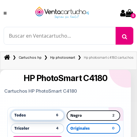
0
❯
❯
❯
Cartuchos hp
Hp photosmart
Hp photosmart c4180 cartuchos
HP PhotoSmart C4180
Cartuchos HP PhotoSmart C4180
Todos
Negro
6
2
Tricolor
Originales
4
0