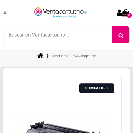
0
❯
Toner Hp CF259X Compatible
COMPATIBLE