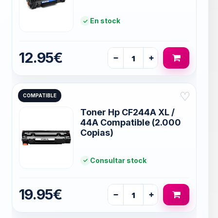
En stock
12.95€
−
+
♡
COMPATIBLE
Toner Hp CF244A XL /
44A Compatible (2.000
Copias)
Consultar stock
19.95€
−
+