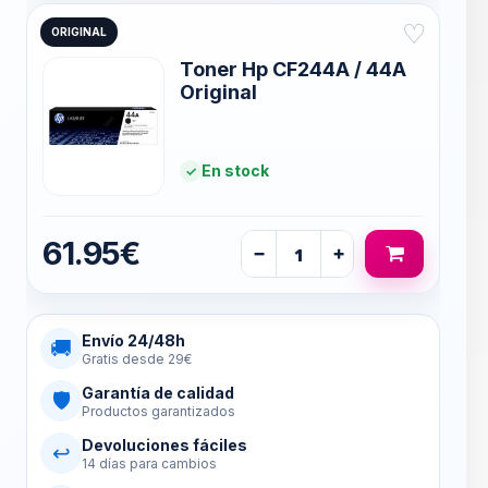
♡
ORIGINAL
Toner Hp CF244A / 44A
Original
En stock
61.95€
−
+
Envío 24/48h
🚚
Gratis desde 29€
Garantía de calidad
🛡
Productos garantizados
Devoluciones fáciles
↩
14 días para cambios