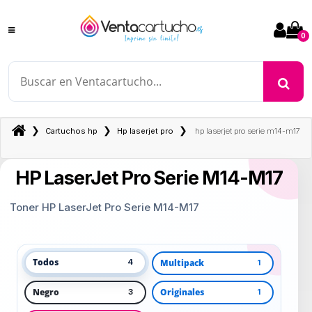
0
❯
❯
❯
Cartuchos hp
Hp laserjet pro
hp laserjet pro serie m14-m17
HP LaserJet Pro Serie M14-M17
Toner HP LaserJet Pro Serie M14-M17
Todos
Multipack
4
1
Negro
Originales
3
1