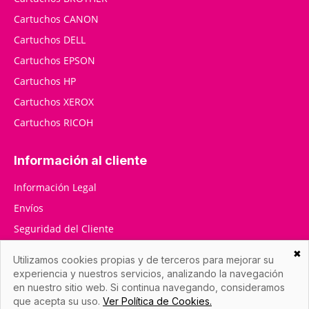
Cartuchos CANON
Cartuchos DELL
Cartuchos EPSON
Cartuchos HP
Cartuchos XEROX
Cartuchos RICOH
Información al cliente
Información Legal
Envíos
Seguridad del Cliente
RMA / Devoluciones
✖
Utilizamos cookies propias y de terceros para mejorar su
Contáctenos
experiencia y nuestros servicios, analizando la navegación
en nuestro sitio web. Si continua navegando, consideramos
que acepta su uso.
Ver Política de Cookies.
Datos de la empresa