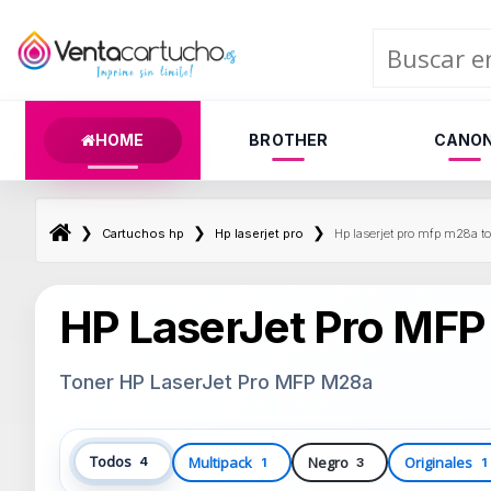
HOME
BROTHER
CANO
❯
❯
❯
Cartuchos hp
Hp laserjet pro
Hp laserjet pro mfp m28a t
HP LaserJet Pro MF
Toner HP LaserJet Pro MFP M28a
Todos
Multipack
Negro
Originales
4
1
3
1