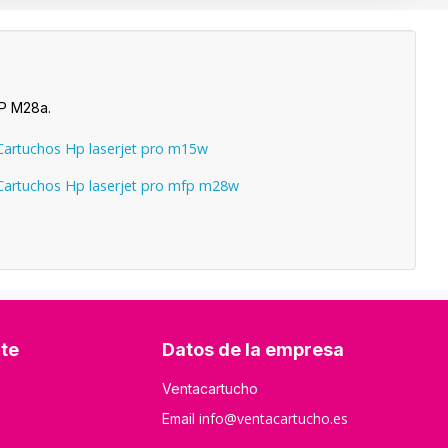
FP M28a.
artuchos Hp laserjet pro m15w
artuchos Hp laserjet pro mfp m28w
nte
Datos de la empresa
Ventacartucho
info@ventacartucho.es
Email