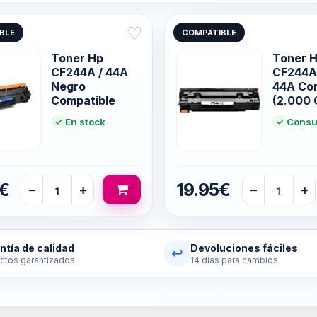
♡
BLE
COMPATIBLE
Toner Hp
Toner 
CF244A / 44A
CF244A 
Negro
44A Co
Compatible
(2.000 
En stock
Consul
5€
19.95€
−
+
−
+
ntía de calidad
Devoluciones fáciles
↩
ctos garantizados
14 días para cambios