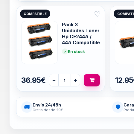
♡
COMPATIBLE
COMPATI
Pack 3
Unidades Toner
Hp CF244A /
44A Compatible
En stock
36.95€
12.9
−
+
Envío 24/48h
Gara
🚚
🛡
Gratis desde 29€
Produ