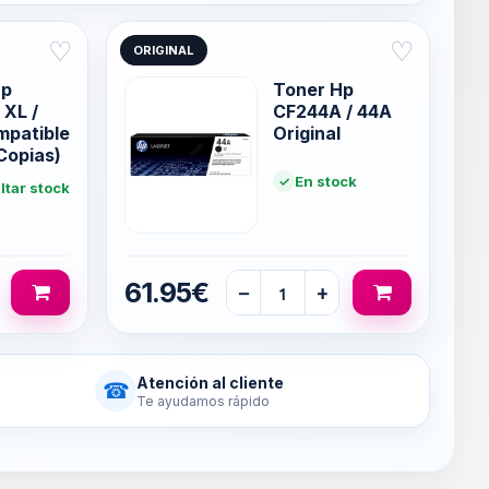
♡
♡
ORIGINAL
Hp
Toner Hp
XL /
CF244A / 44A
mpatible
Original
Copias)
En stock
tar stock
61.95€
−
+
Atención al cliente
☎
Te ayudamos rápido