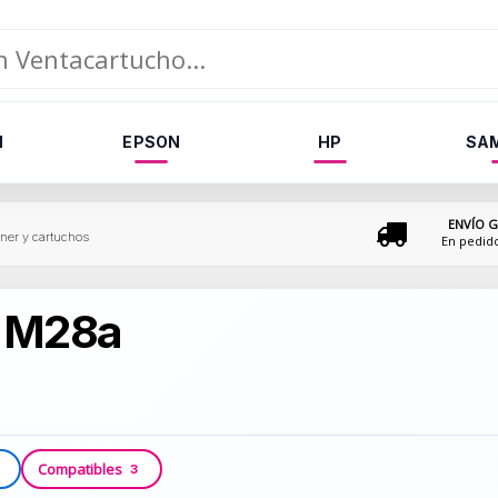
N
EPSON
HP
SA
ENVÍO G
oner y cartuchos
En pedid
P M28a
Compatibles
3