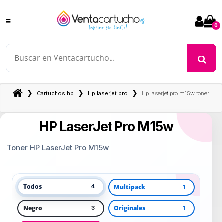
0
❯
❯
❯
Cartuchos hp
Hp laserjet pro
Hp laserjet pro m15w toner
HP LaserJet Pro M15w
Toner HP LaserJet Pro M15w
Todos
Multipack
4
1
Negro
Originales
3
1