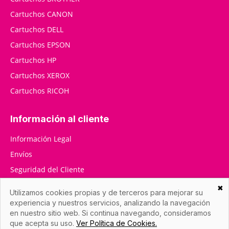
Cartuchos CANON
Cartuchos DELL
Cartuchos EPSON
Cartuchos HP
Cartuchos XEROX
Cartuchos RICOH
Información al cliente
Información Legal
Envíos
Seguridad del Cliente
RMA / Devoluciones
✖
Utilizamos cookies propias y de terceros para mejorar su
Contáctenos
experiencia y nuestros servicios, analizando la navegación
en nuestro sitio web. Si continua navegando, consideramos
que acepta su uso.
Ver Política de Cookies.
Datos de la empresa