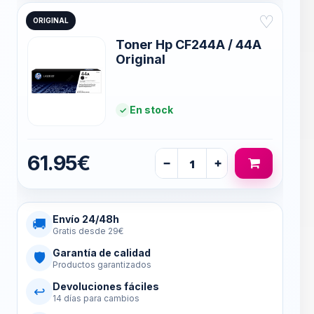
♡
ORIGINAL
Toner Hp CF244A / 44A
Original
En stock
61.95€
−
+
Envío 24/48h
🚚
Gratis desde 29€
Garantía de calidad
🛡
Productos garantizados
Devoluciones fáciles
↩
14 días para cambios