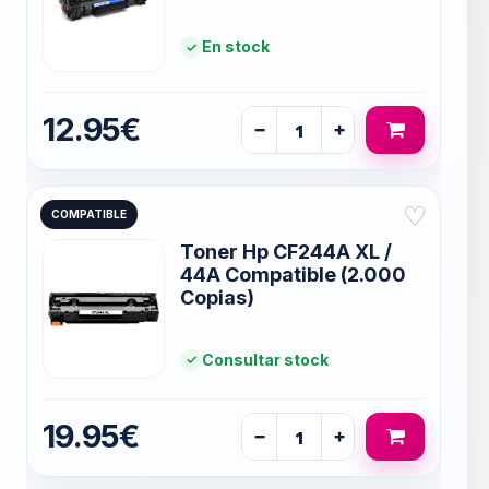
En stock
12.95€
−
+
♡
COMPATIBLE
Toner Hp CF244A XL /
44A Compatible (2.000
Copias)
Consultar stock
19.95€
−
+