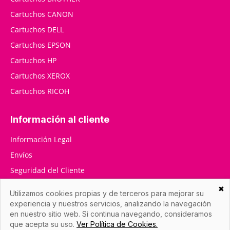
Cartuchos CANON
Cartuchos DELL
Cartuchos EPSON
Cartuchos HP
Cartuchos XEROX
Cartuchos RICOH
Información al cliente
Información Legal
Envíos
Seguridad del Cliente
RMA / Devoluciones
✖
Utilizamos cookies propias y de terceros para mejorar su
Contáctenos
experiencia y nuestros servicios, analizando la navegación
en nuestro sitio web. Si continua navegando, consideramos
que acepta su uso.
Ver Política de Cookies.
Datos de la empresa