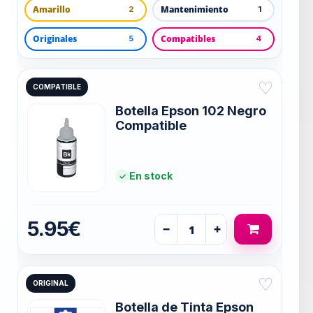
Amarillo
Mantenimiento
2
1
Originales
Compatibles
5
4
♡
COMPATIBLE
Botella Epson 102 Negro
Compatible
En stock
5.95€
−
+
♡
ORIGINAL
Botella de Tinta Epson