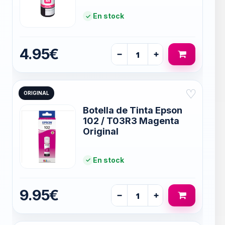
En stock
4.95€
−
+
♡
ORIGINAL
Botella de Tinta Epson
102 / T03R3 Magenta
Original
En stock
9.95€
−
+