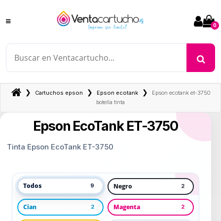
0
❯
❯
❯
Cartuchos epson
Epson ecotank
Epson ecotank et-3750
botella tinta
Epson EcoTank ET-3750
Tinta Epson EcoTank ET-3750
Todos
Negro
9
2
Cian
Magenta
2
2