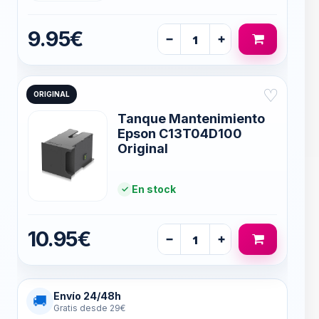
9.95€
−
+
♡
ORIGINAL
Tanque Mantenimiento
Epson C13T04D100
Original
En stock
10.95€
−
+
Envío 24/48h
🚚
Gratis desde 29€