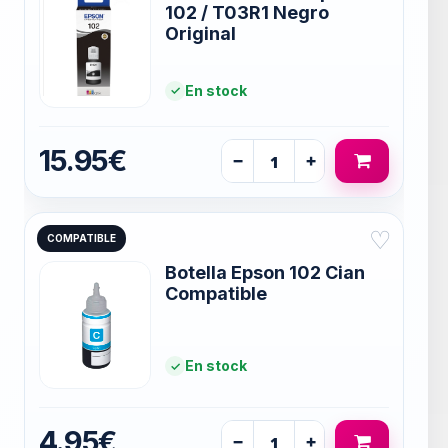
102 / T03R1 Negro
Original
En stock
15.95€
−
+
♡
COMPATIBLE
Botella Epson 102 Cian
Compatible
En stock
4.95€
−
+