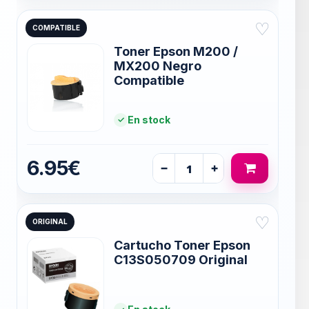
♡
COMPATIBLE
Toner Epson M200 /
MX200 Negro
Compatible
En stock
6.95€
−
+
♡
ORIGINAL
Cartucho Toner Epson
C13S050709 Original