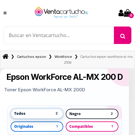
0
❯
❯
❯
Cartuchos epson
Workforce
Cartuchos epson workforce al-mx
200d
Epson WorkForce AL-MX 200 D
Toner Epson WorkForce AL-MX 200D
Todos
Negro
2
2
Originales
Compatibles
1
1