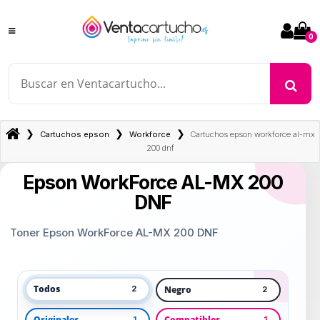
0
❯
❯
❯
Cartuchos epson
Workforce
Cartuchos epson workforce al-mx
200 dnf
Epson WorkForce AL-MX 200
DNF
Toner Epson WorkForce AL-MX 200 DNF
Todos
Negro
2
2
Originales
Compatibles
1
1