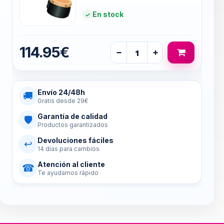
En stock
114.95€
−
+
Envío 24/48h
🚚
Gratis desde 29€
Garantía de calidad
🛡
Productos garantizados
Devoluciones fáciles
↩
14 días para cambios
Atención al cliente
☎
Te ayudamos rápido