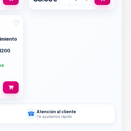
♡
imiento
1200
ck
Atención al cliente
☎
Te ayudamos rápido