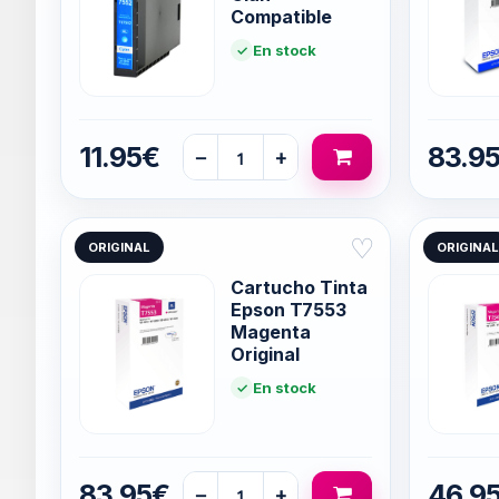
Compatible
En stock
11.95€
83.9
−
+
♡
ORIGINAL
ORIGINAL
Cartucho Tinta
Epson T7553
Magenta
Original
En stock
83.95€
46.9
−
+