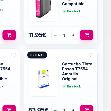
Compatible
ck
En stock
11.95€
−
+
♡
♡
ORIGINAL
ho
Cartucho Tinta
T7554
Epson T7554
o
Amarillo
ible
Original
ck
En stock
83.95€
−
+