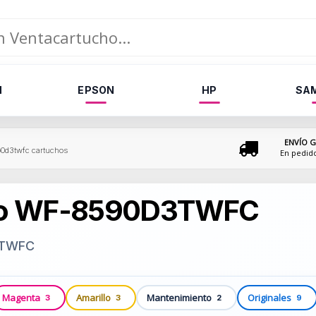
N
EPSON
HP
SA
ENVÍO G
90d3twfc cartuchos
En pedid
ro WF-8590D3TWFC
3TWFC
Magenta
Amarillo
Mantenimiento
Originales
3
3
2
9