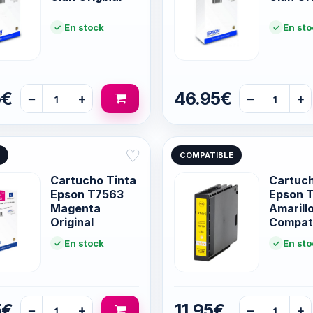
En stock
En sto
5€
46.95€
−
+
−
+
♡
COMPATIBLE
Cartucho Tinta
Cartuc
Epson T7563
Epson 
Magenta
Amarill
Original
Compat
En stock
En sto
5€
11.95€
−
+
−
+