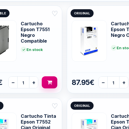
♡
BLE
ORIGINAL
Cartucho
Cartuch
Epson T7551
Epson 
Negro
Negro O
Compatible
En sto
En stock
€
87.95€
−
+
−
+
♡
ORIGINAL
Cartucho Tinta
Cartuch
Epson T7552
Epson 
Cian Original
Cian Ori