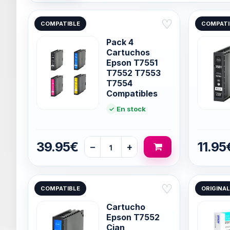
♡
COMPATIBLE
COMPATI
Pack 4
Cartuchos
Epson T7551
T7552 T7553
T7554
Compatibles
En stock
39.95€
11.95
−
+
♡
COMPATIBLE
ORIGINAL
Cartucho
Epson T7552
Cian