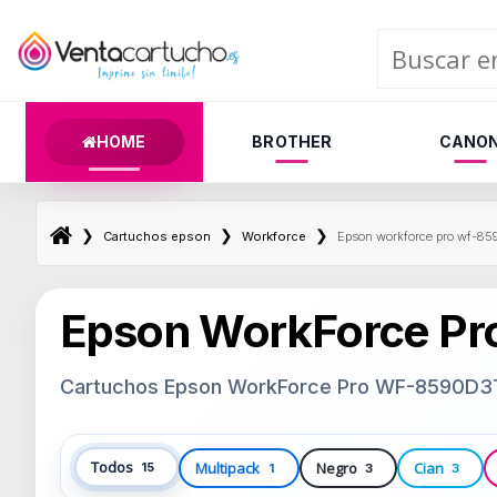
HOME
BROTHER
CANO
❯
❯
❯
Cartuchos epson
Workforce
Epson workforce pro wf-85
Epson WorkForce P
Cartuchos Epson WorkForce Pro WF-8590D
Todos
Multipack
Negro
Cian
15
1
3
3