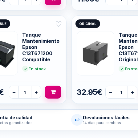
♡
BLE
ORIGINAL
Tanque
Tanque
Mantenimiento
Manten
Epson
Epson
C13T671200
C13T67
Compatible
Original
En stock
En sto
€
32.95€
−
+
−
+
ntía de calidad
Devoluciones fáciles
↩
ctos garantizados
14 días para cambios