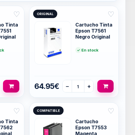
♡
♡
ORIGINAL
o Tinta
Cartucho Tinta
T7551
Epson T7561
riginal
Negro Original
ck
En stock
64.95€
−
+
♡
♡
COMPATIBLE
o Tinta
Cartucho
T7562
Epson T7553
ginal
Magenta