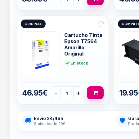
♡
ORIGINAL
COMPATI
Cartucho Tinta
Epson T7564
Amarillo
Original
En stock
46.95€
19.95
−
+
Envío 24/48h
Gara
🚚
🛡
Gratis desde 29€
Produ