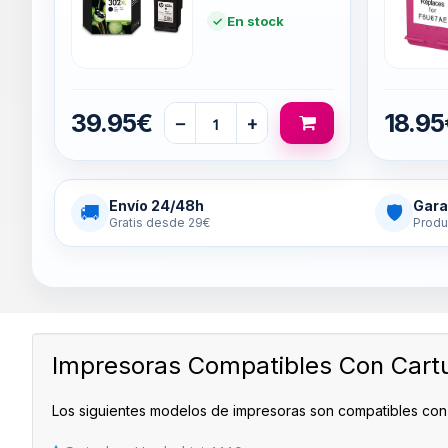
En stock
39.95€
18.95
−
+
Envío 24/48h
Gara
🚚
🛡
Gratis desde 29€
Produ
Impresoras Compatibles Con Cart
Los siguientes modelos de impresoras son compatibles con