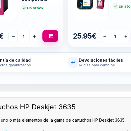
En sto
En stock
€
25.95€
−
+
−
+
ntía de calidad
Devoluciones fáciles
↩
ctos garantizados
14 días para cambios
uchos HP Deskjet 3635
 uno o más elementos de la gama de cartuchos HP Deskjet 3635.