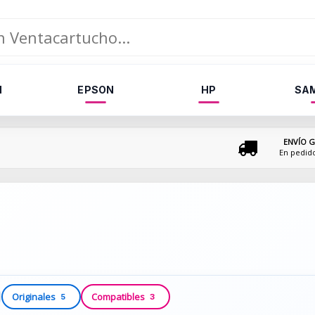
N
EPSON
HP
SA
ENVÍO G
En pedid
Originales
Compatibles
5
3