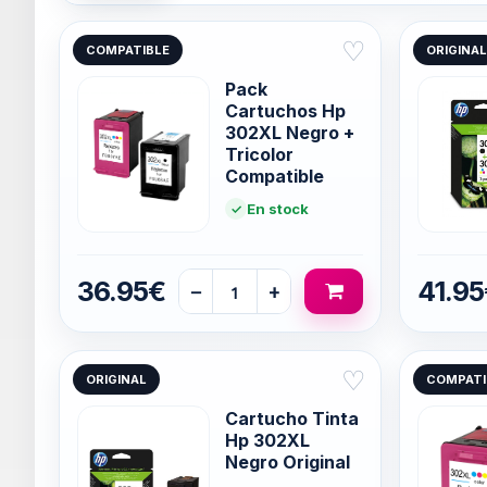
♡
COMPATIBLE
ORIGINAL
Pack
Cartuchos Hp
302XL Negro +
Tricolor
Compatible
En stock
36.95€
41.9
−
+
♡
ORIGINAL
COMPATI
Cartucho Tinta
Hp 302XL
Negro Original