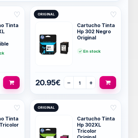
♡
♡
ORIGINAL
o Tinta
Cartucho Tinta
XL
Hp 302 Negro
Original
ible
En stock
ck
20.95€
−
+
♡
♡
ORIGINAL
o Tinta
Cartucho Tinta
Tricolor
Hp 302XL
Tricolor
Original