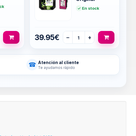
ck
En stock
39.95€
−
+
Atención al cliente
☎
Te ayudamos rápido