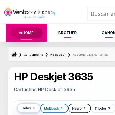
HOME
BROTHER
CANO
❯
❯
❯
Cartuchos hp
Hp deskjet
Hp deskjet 3635 cartuchos
HP Deskjet 3635
Cartuchos HP Deskjet 3635
Todos
Multipack
Negro
Tricolor
8
2
3
3