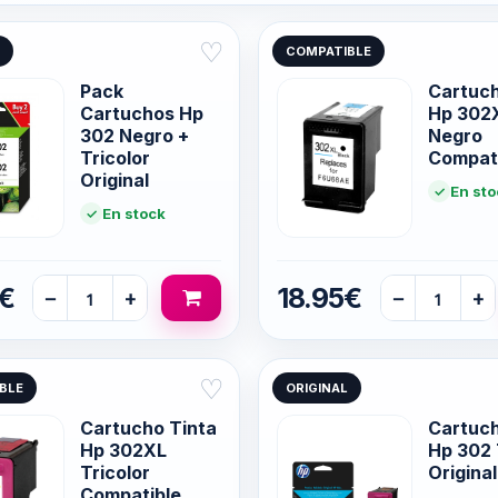
♡
COMPATIBLE
Pack
Cartuch
Cartuchos Hp
Hp 302
302 Negro +
Negro
Tricolor
Compat
Original
En sto
En stock
5€
18.95€
−
+
−
+
♡
BLE
ORIGINAL
Cartucho Tinta
Cartuch
Hp 302XL
Hp 302 
Tricolor
Original
Compatible