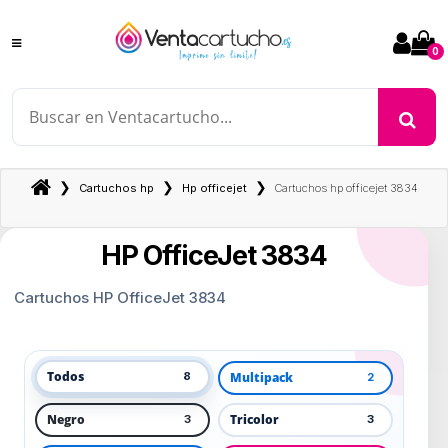
0
❯
❯
❯
Cartuchos hp
Hp officejet
Cartuchos hp officejet 3834
HP OfficeJet 3834
Cartuchos HP OfficeJet 3834
Todos
Multipack
8
2
Negro
Tricolor
3
3