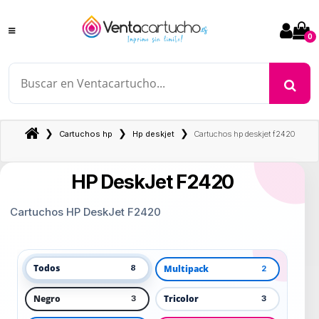
0
❯
❯
❯
Cartuchos hp
Hp deskjet
Cartuchos hp deskjet f2420
HP DeskJet F2420
Cartuchos HP DeskJet F2420
Todos
Multipack
8
2
Negro
Tricolor
3
3