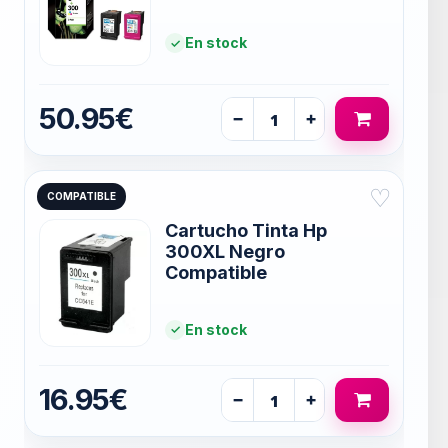
En stock
50.95€
−
+
♡
COMPATIBLE
Cartucho Tinta Hp
300XL Negro
Compatible
En stock
16.95€
−
+