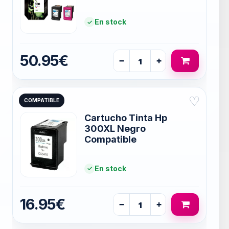
En stock
50.95€
−
+
♡
COMPATIBLE
Cartucho Tinta Hp
300XL Negro
Compatible
En stock
16.95€
−
+