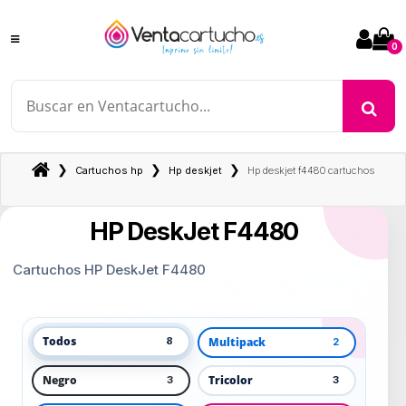
0
❯
❯
❯
Cartuchos hp
Hp deskjet
Hp deskjet f4480 cartuchos
HP DeskJet F4480
Cartuchos HP DeskJet F4480
Todos
Multipack
8
2
Negro
Tricolor
3
3