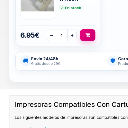
En stock
6.95€
−
+
Envío 24/48h
Gara
🚚
🛡
Gratis desde 29€
Produ
Impresoras Compatibles Con Cart
Los siguientes modelos de impresoras son compatibles con