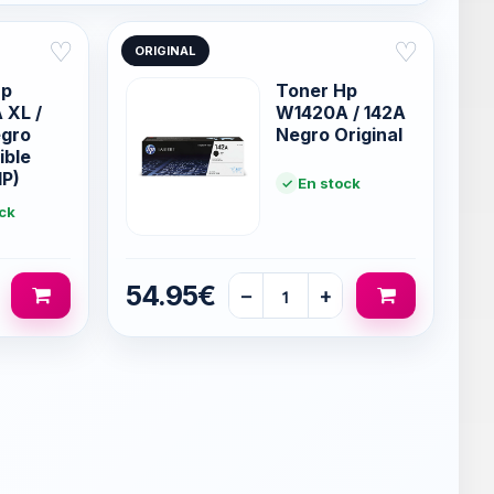
♡
♡
ORIGINAL
Hp
Toner Hp
 XL /
W1420A / 142A
egro
Negro Original
ible
IP)
En stock
ck
54.95€
−
+