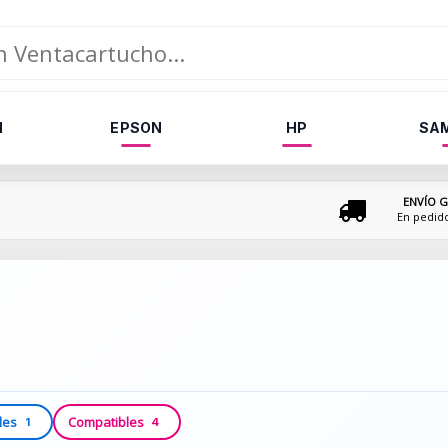
N
EPSON
HP
SA
ENVÍO G
En pedid
les
Compatibles
1
4