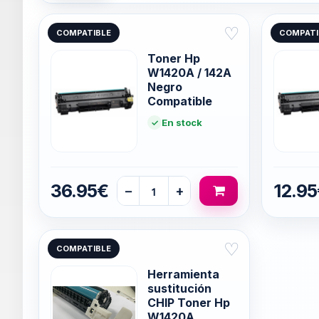
♡
COMPATIBLE
COMPATI
Toner Hp
W1420A / 142A
Negro
Compatible
En stock
36.95€
12.9
−
+
♡
COMPATIBLE
Herramienta
sustitución
CHIP Toner Hp
W1420A