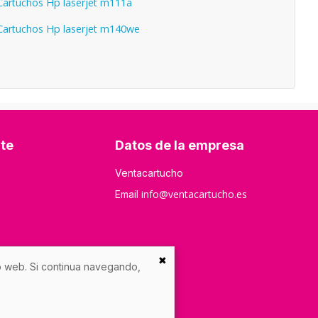
artuchos Hp laserjet m111a
artuchos Hp laserjet m140we
nte
Datos de la empresa
Ventacartucho
info@ventacartucho.es
Email
✖
io web. Si continua navegando,