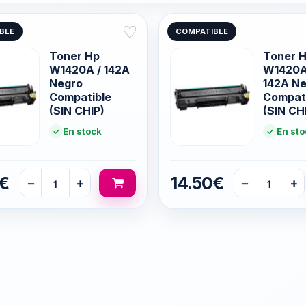
♡
BLE
COMPATIBLE
Toner Hp
Toner 
W1420A / 142A
W1420A
Negro
142A N
Compatible
Compat
(SIN CHIP)
(SIN CH
En stock
En sto
5€
14.50€
−
+
−
+