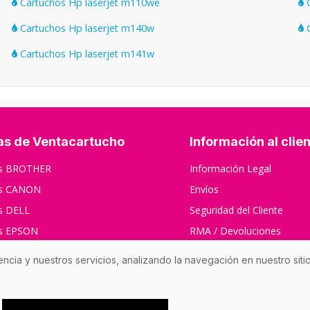
Cartuchos Hp laserjet m110we
C
Cartuchos Hp laserjet m140w
C
Cartuchos Hp laserjet m141w
as de Ventacartucho
Información al clie
os BROTHER
Información Legal
os CANON
Envíos
s DELL
Seguridad del Cliente
os EPSON
RMA / Devoluciones
s HP
Contáctenos
encia y nuestros servicios, analizando la navegación en nuestro sit
s XEROX
s RICOH