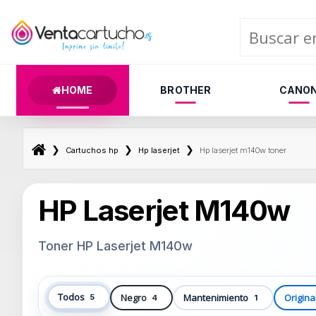
HOME
BROTHER
CANO
❯
❯
❯
Cartuchos hp
Hp laserjet
Hp laserjet m140w toner
HP Laserjet M140w
Toner HP Laserjet M140w
Todos
Negro
Mantenimiento
Origina
5
4
1