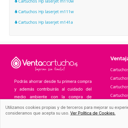
Cartuchos Hp laserjet m110w
Cartuchos Hp laserjet m111w
Cartuchos Hp laserjet m141a
Ventaj
Cartuch
Cartuch
Podrás ahorrar desde tu primera compra
Cartucho
y además contribuirás al cuidado del
Cartuch
medio ambiente con la compra de
Cartucho
cartuchos de tinta y toner compatibles y
Utilizamos cookies propias y de terceros para mejorar su experi
remanufacturados.
Cartucho
consideramos que acepta su uso.
Ver Política de Cookies.
Cartucho