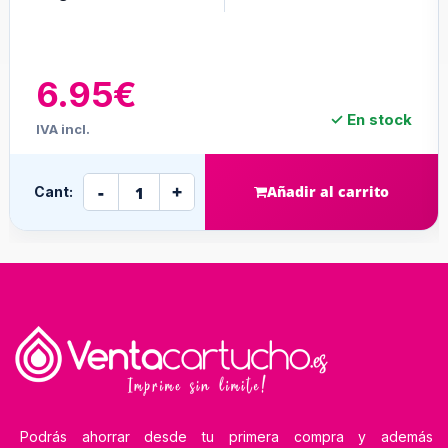
6.95€
✓ En stock
IVA incl.
-
+
Añadir al carrito
Cant:
Podrás ahorrar desde tu primera compra y además