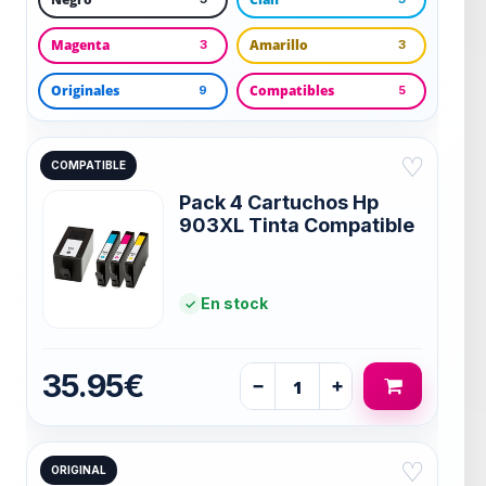
Magenta
Amarillo
3
3
Originales
Compatibles
9
5
♡
COMPATIBLE
Pack 4 Cartuchos Hp
903XL Tinta Compatible
En stock
35.95€
−
+
♡
ORIGINAL