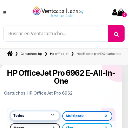
0
❯
❯
❯
Cartuchos hp
Hp officejet
Hp officejet pro 6962 cartuchos
HP OfficeJet Pro 6962 E-All-In-
One
Cartuchos HP OfficeJet Pro 6962
Todos
Multipack
14
2
Negro
Cian
3
3