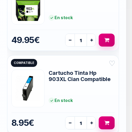
En stock
49.95€
−
+
♡
COMPATIBLE
Cartucho Tinta Hp
903XL Cian Compatible
En stock
8.95€
−
+