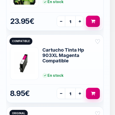
En stock
23.95€
−
+
♡
COMPATIBLE
Cartucho Tinta Hp
903XL Magenta
Compatible
En stock
8.95€
−
+
♡
ORIGINAL