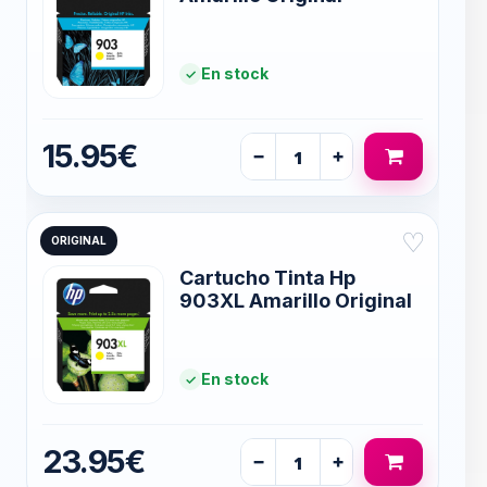
En stock
15.95€
−
+
♡
ORIGINAL
Cartucho Tinta Hp
903XL Amarillo Original
En stock
23.95€
−
+