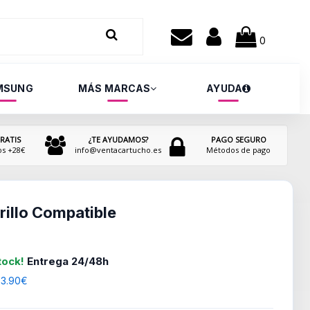
0
MSUNG
MÁS MARCAS
AYUDA
RATIS
¿TE AYUDAMOS?
PAGO SEGURO
os +28€
info@ventacartucho.es
Métodos de pago
illo Compatible
tock!
Entrega 24/48h
 3.90€