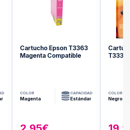
Cartucho Epson T3363
Cartuc
Magenta Compatible
T3331 N
AD
COLOR
CAPACIDAD
COLOR
ar
Magenta
Estándar
Negro
2.95€
19.