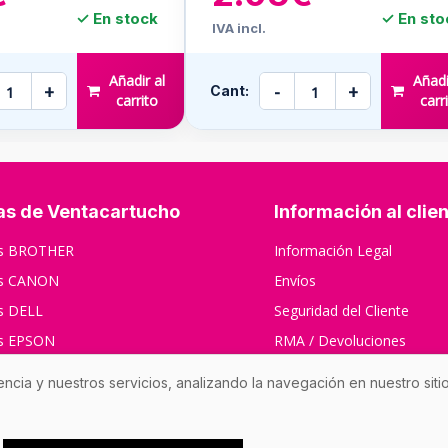
✓ En stock
✓ En sto
IVA incl.
Añadir al
Añadi
+
-
+
Cant:
carrito
carr
as de Ventacartucho
Información al clie
os BROTHER
Información Legal
os CANON
Envíos
s DELL
Seguridad del Cliente
os EPSON
RMA / Devoluciones
s HP
Contáctenos
encia y nuestros servicios, analizando la navegación en nuestro sit
s XEROX
s RICOH