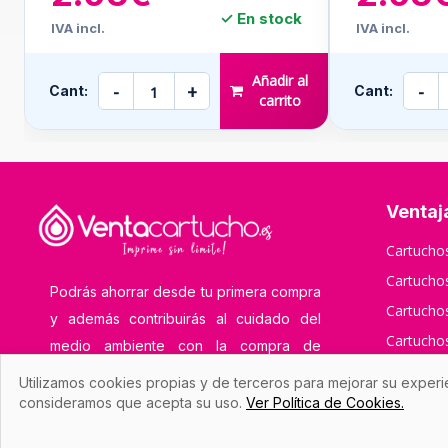
✓ En stock
IVA incl.
IVA incl.
Añadir al
-
+
-
Cant:
Cant:
carrito
Ventaj
Cartuch
Cartuch
Podrás ahorrar desde tu primera compra
Cartucho
y además contribuirás al cuidado del
Cartuch
medio ambiente con la compra de
Cartucho
cartuchos de tinta y toner compatibles y
Utilizamos cookies propias y de terceros para mejorar su experi
remanufacturados.
Cartucho
consideramos que acepta su uso.
Ver Política de Cookies.
Cartucho