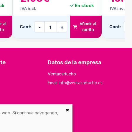
ck
✓ En stock
IVA incl.
IVA incl.
r al
Añadir al
-
+
-
Cant:
Cant:
ito
carrito
nte
Datos de la empresa
Ventacartucho
info@ventacartucho.es
Email
✖
io web. Si continua navegando,