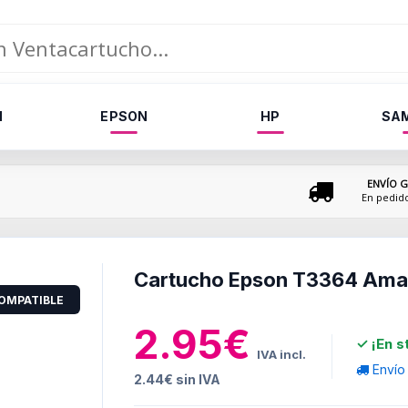
N
EPSON
HP
SA
ENVÍO G
En pedid
Cartucho Epson T3364 Amar
OMPATIBLE
2.95€
✓ ¡En s
IVA incl.
Envío
2.44€ sin IVA