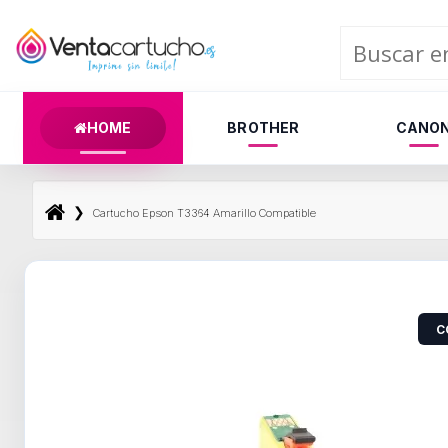
HOME
BROTHER
CANO
❯
Cartucho Epson T3364 Amarillo Compatible
C