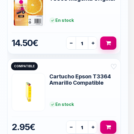
En stock
14.50€
−
+
♡
COMPATIBLE
Cartucho Epson T3364
Amarillo Compatible
En stock
2.95€
−
+