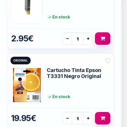
En stock
2.95€
−
+
♡
ORIGINAL
Cartucho Tinta Epson
T3331 Negro Original
En stock
19.95€
−
+