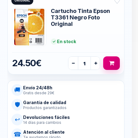
♡
ORIGINAL
Cartucho Tinta Epson
T3361 Negro Foto
Original
En stock
24.50€
−
+
Envío 24/48h
🚚
Gratis desde 29€
Garantía de calidad
🛡
Productos garantizados
Devoluciones fáciles
↩
14 días para cambios
Atención al cliente
☎
Te ayudamos rápido