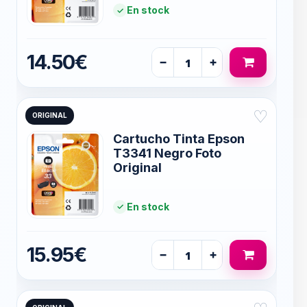
En stock
14.50€
−
+
♡
ORIGINAL
Cartucho Tinta Epson
T3341 Negro Foto
Original
En stock
15.95€
−
+