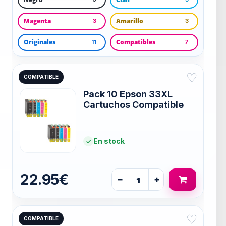
Magenta
Amarillo
3
3
Originales
Compatibles
11
7
♡
COMPATIBLE
Pack 10 Epson 33XL
Cartuchos Compatible
En stock
22.95€
−
+
♡
COMPATIBLE