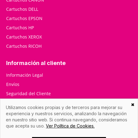
Cartuchos DELL
Cartuchos EPSON
Cartuchos HP
Cartuchos XEROX
Cartuchos RICOH
Información al cliente
Información Legal
Envíos
Seguridad del Cliente
RMA / Devoluciones
✖
Utilizamos cookies propias y de terceros para mejorar su
Contáctenos
experiencia y nuestros servicios, analizando la navegación
en nuestro sitio web. Si continua navegando, consideramos
que acepta su uso.
Ver Política de Cookies.
Datos de la empresa