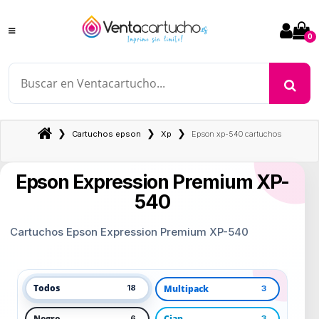
0
❯
❯
❯
Cartuchos epson
Xp
Epson xp-540 cartuchos
Epson Expression Premium XP-
540
Cartuchos Epson Expression Premium XP-540
Todos
Multipack
18
3
Negro
Cian
6
3