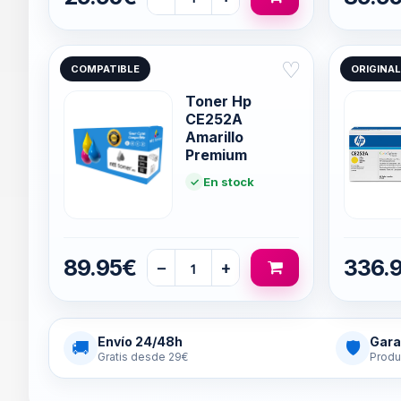
♡
COMPATIBLE
ORIGINAL
Toner Hp
CE252A
Amarillo
Premium
En stock
89.95€
336.
−
+
Envío 24/48h
Gara
🚚
🛡
Gratis desde 29€
Produ