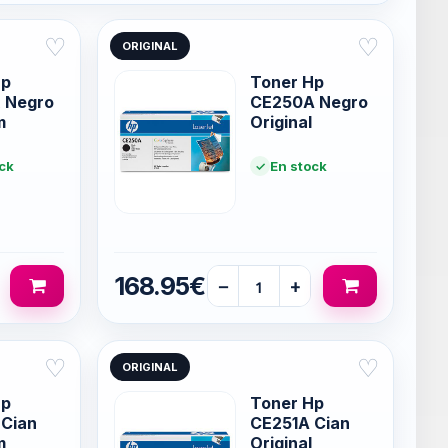
♡
♡
ORIGINAL
Hp
Toner Hp
 Negro
CE250A Negro
m
Original
ck
En stock
168.95€
−
+
♡
♡
ORIGINAL
Hp
Toner Hp
 Cian
CE251A Cian
m
Original