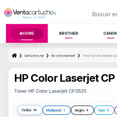
HOME
BROTHER
CANO
❯
❯
❯
Cartuchos hp
Hp color laserjet
Toner hp color laserjet c
HP Color Laserjet CP
Toner HP Color Laserjet CP3525
Todos
Multipack
Negro
Cian
14
1
4
3