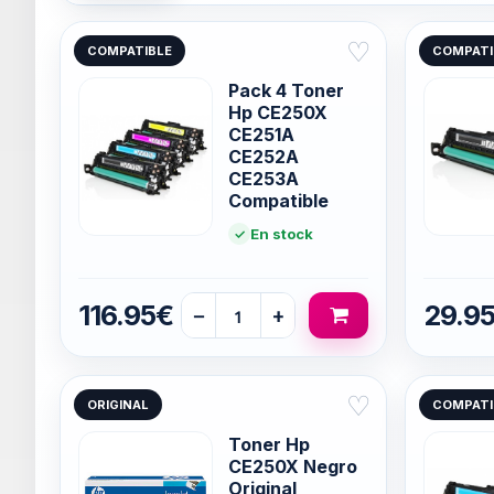
♡
COMPATIBLE
COMPATI
Pack 4 Toner
Hp CE250X
CE251A
CE252A
CE253A
Compatible
En stock
116.95€
29.9
−
+
♡
ORIGINAL
COMPATI
Toner Hp
CE250X Negro
Original