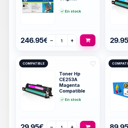
En stock
246.95€
29.9
−
+
♡
COMPATIBLE
COMPATI
Toner Hp
CE253A
Magenta
Compatible
En stock
29.95€
89.9
−
+