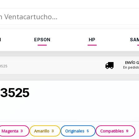
N
EPSON
HP
SA
ENVÍO G
p3525
En pedid
 3525
Magenta
Amarillo
Originales
Compatibles
3
3
5
9