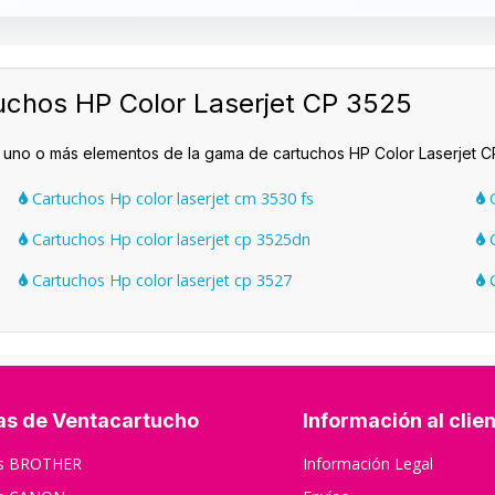
uchos HP Color Laserjet CP 3525
 uno o más elementos de la gama de cartuchos HP Color Laserjet C
Cartuchos Hp color laserjet cm 3530 fs
C
Cartuchos Hp color laserjet cp 3525dn
C
Cartuchos Hp color laserjet cp 3527
C
as de Ventacartucho
Información al clie
os BROTHER
Información Legal