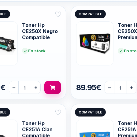
♡
BLE
COMPATIBLE
Toner Hp
Toner 
CE250X Negro
CE250X
Compatible
Premiu
En stock
En sto
5€
89.95€
−
+
−
+
♡
BLE
COMPATIBLE
Toner Hp
Toner 
CE251A Cian
CE251A
Compatible
Premiu