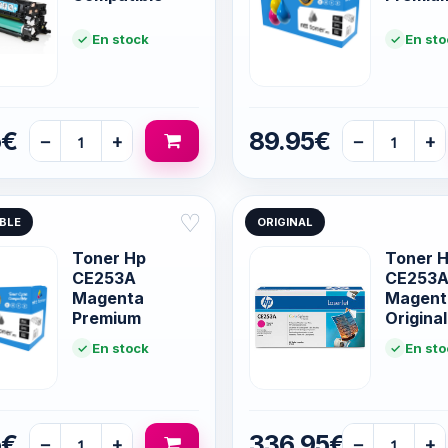
En stock
En sto
5€
89.95€
−
+
−
+
♡
BLE
ORIGINAL
Toner Hp
Toner 
CE253A
CE253
Magenta
Magent
Premium
Original
En stock
En sto
5€
336.95€
−
+
−
+