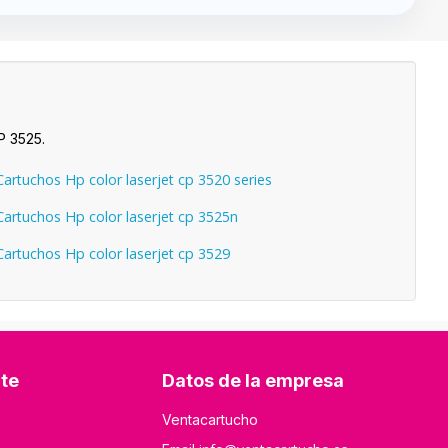
P 3525.
artuchos Hp color laserjet cp 3520 series
artuchos Hp color laserjet cp 3525n
artuchos Hp color laserjet cp 3529
nte
Datos de la empresa
Ventacartucho