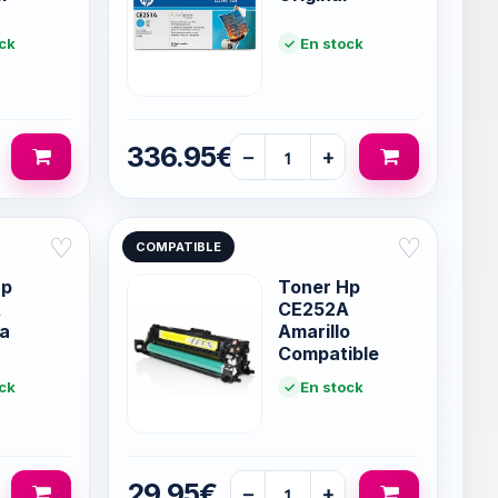
ck
En stock
336.95€
−
+
♡
♡
COMPATIBLE
Hp
Toner Hp
A
CE252A
a
Amarillo
Compatible
ck
En stock
29.95€
−
+