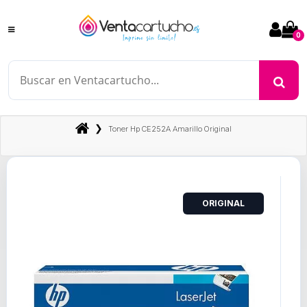
0
❯
Toner Hp CE252A Amarillo Original
ORIGINAL