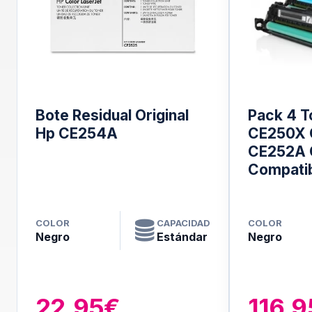
Bote Residual Original
Pack 4 T
Hp CE254A
CE250X 
CE252A 
Compati
COLOR
CAPACIDAD
COLOR
Negro
Estándar
Negro
22.95€
116.