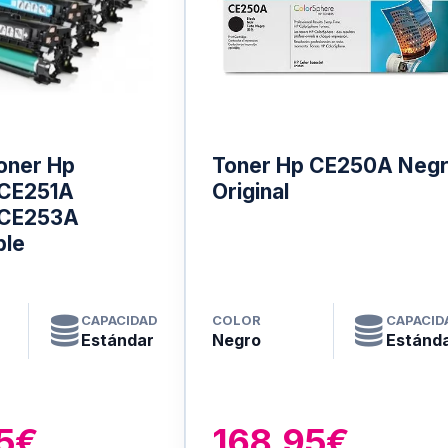
oner Hp
Toner Hp CE250A Neg
CE251A
Original
CE253A
ble
CAPACIDAD
COLOR
CAPACID
Estándar
Negro
Estánd
95€
168.95€