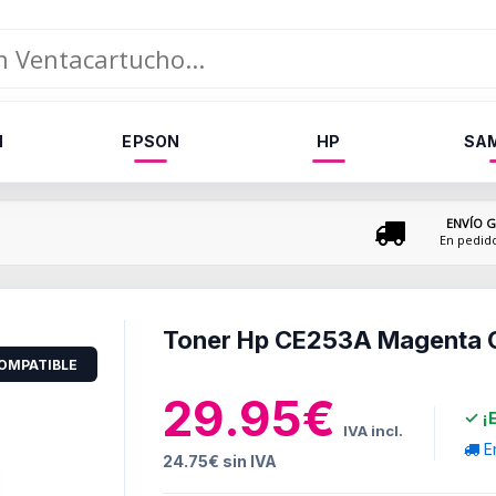
N
EPSON
HP
SA
ENVÍO G
En pedid
Toner Hp CE253A Magenta 
OMPATIBLE
29.95€
✓ ¡
IVA incl.
En
24.75€ sin IVA