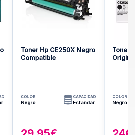
ro
Toner Hp CE250X Negro
Toner 
Compatible
Origina
AD
COLOR
CAPACIDAD
COLOR
ar
Negro
Estándar
Negro
29.95€
246