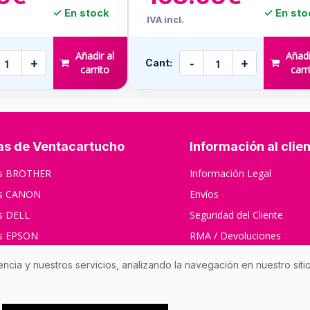
✓ En stock
✓ En sto
IVA incl.
Añadir al
Añadi
+
-
+
Cant:
carrito
carr
as de Ventacartucho
Información al clie
os BROTHER
Información Legal
os CANON
Envíos
s DELL
Seguridad del Cliente
os EPSON
RMA / Devoluciones
s HP
Contáctenos
encia y nuestros servicios, analizando la navegación en nuestro sit
s XEROX
s RICOH