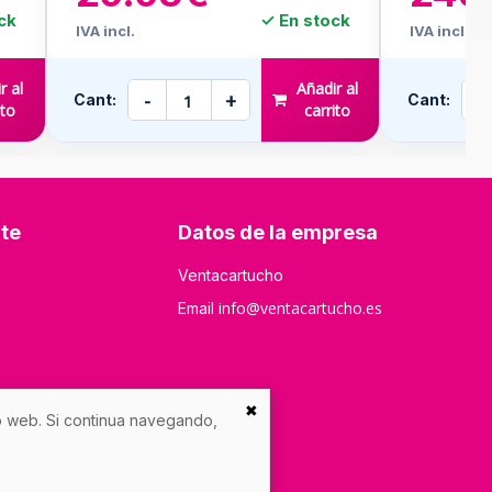
ck
✓ En stock
IVA incl.
IVA incl.
r al
Añadir al
-
+
-
Cant:
Cant:
ito
carrito
nte
Datos de la empresa
Ventacartucho
info@ventacartucho.es
Email
✖
io web. Si continua navegando,