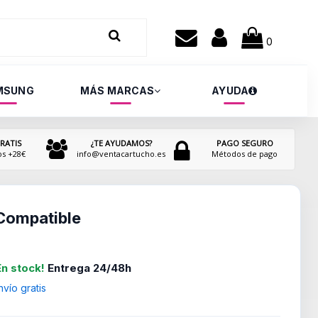
0
MSUNG
MÁS MARCAS
AYUDA
RATIS
¿TE AYUDAMOS?
PAGO SEGURO
os +28€
info@ventacartucho.es
Métodos de pago
Compatible
En stock!
Entrega 24/48h
vío gratis