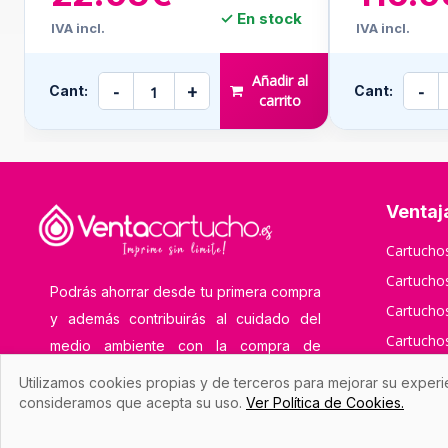
✓ En stock
IVA incl.
IVA incl.
Añadir al
-
+
-
Cant:
Cant:
carrito
Ventaj
Cartuch
Cartuch
Podrás ahorrar desde tu primera compra
Cartucho
y además contribuirás al cuidado del
Cartuch
medio ambiente con la compra de
Cartucho
cartuchos de tinta y toner compatibles y
Utilizamos cookies propias y de terceros para mejorar su experi
remanufacturados.
Cartucho
consideramos que acepta su uso.
Ver Política de Cookies.
Cartucho