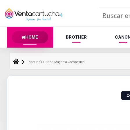
HOME
BROTHER
CANO
❯
Toner Hp CE253A Magenta Compatible
C