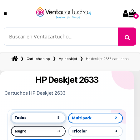
0
❯
❯
❯
Cartuchos hp
Hp deskjet
Hp deskjet 2633 cartuchos
HP Deskjet 2633
Cartuchos HP Deskjet 2633
Todos
Multipack
8
2
Negro
Tricolor
3
3