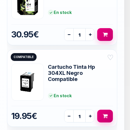
En stock
30.95€
−
+
♡
COMPATIBLE
Cartucho Tinta Hp
304XL Negro
Compatible
En stock
19.95€
−
+