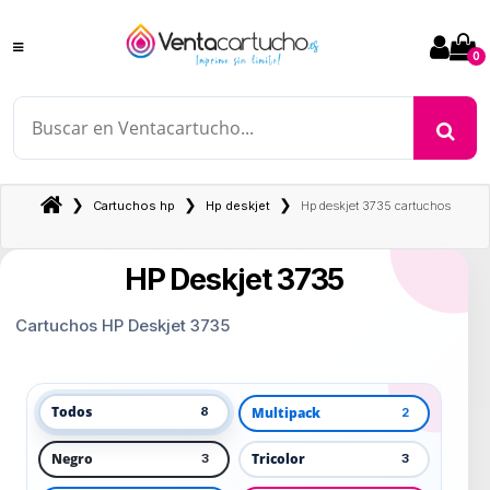
0
❯
❯
❯
Cartuchos hp
Hp deskjet
Hp deskjet 3735 cartuchos
HP Deskjet 3735
Cartuchos HP Deskjet 3735
Todos
Multipack
8
2
Negro
Tricolor
3
3