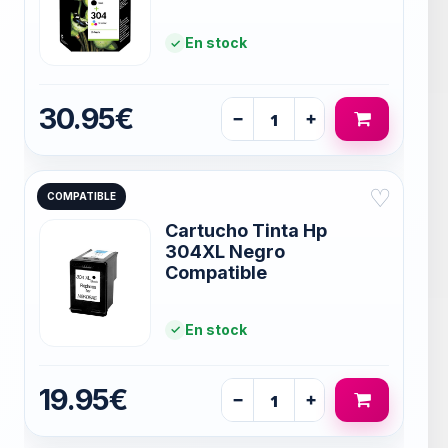
En stock
30.95€
−
+
♡
COMPATIBLE
Cartucho Tinta Hp
304XL Negro
Compatible
En stock
19.95€
−
+