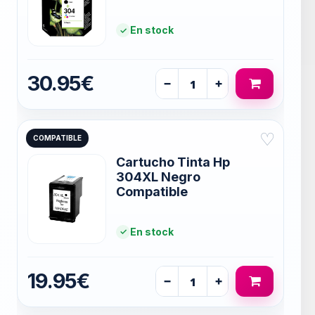
En stock
30.95€
−
+
♡
COMPATIBLE
Cartucho Tinta Hp
304XL Negro
Compatible
En stock
19.95€
−
+