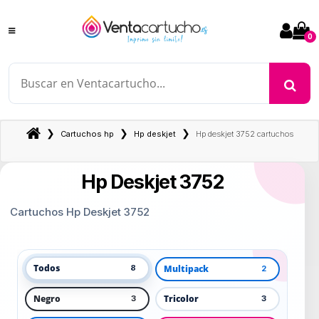
0
❯
❯
❯
Cartuchos hp
Hp deskjet
Hp deskjet 3752 cartuchos
Hp Deskjet 3752
Cartuchos Hp Deskjet 3752
Todos
Multipack
8
2
Negro
Tricolor
3
3