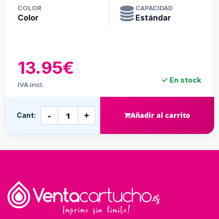
COLOR
CAPACIDAD
Negro
Alta capaci
19.95€
n stock
✓ En 
IVA incl.
-
+
rrito
Añadir al carr
Cant: