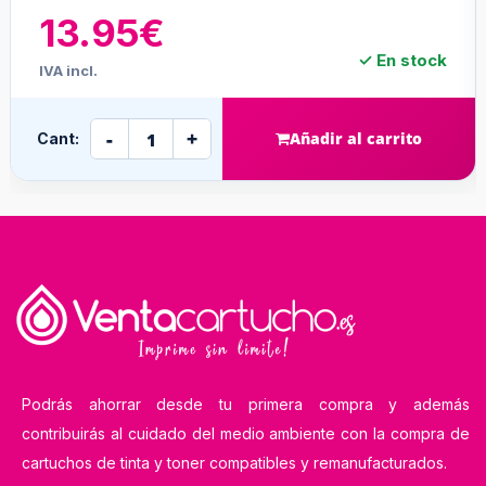
13.95€
✓ En stock
IVA incl.
-
+
ir al carrito
Añadir
Cant:
Podrás ahorrar desde tu primera compra y además
contribuirás al cuidado del medio ambiente con la compra de
cartuchos de tinta y toner compatibles y remanufacturados.