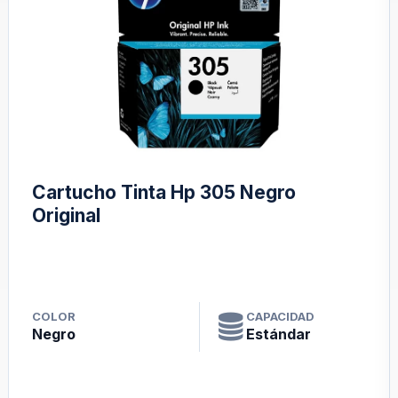
egro
Cartucho Tinta Hp 305 Tric
Original
PACIDAD
COLOR
CAPA
tándar
Color
Está