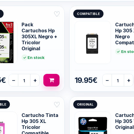
♡
COMPATIBLE
Pack
Cartuch
Cartuchos Hp
Hp 305
305XL Negro +
Negro
Tricolor
Compat
Original
En sto
En stock
5€
19.95€
−
+
−
+
♡
BLE
ORIGINAL
Cartucho Tinta
Cartuch
Hp 305 XL
Hp 305 
Tricolor
Original
Compatible