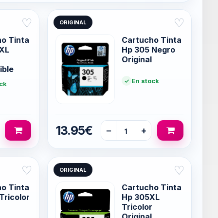
♡
♡
ORIGINAL
o Tinta
Cartucho Tinta
 XL
Hp 305 Negro
Original
ible
En stock
ck
13.95€
−
+
♡
♡
ORIGINAL
o Tinta
Cartucho Tinta
Tricolor
Hp 305XL
Tricolor
Original