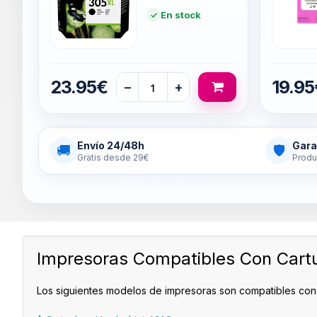
En stock
23.95€
19.95
−
+
Envío 24/48h
Gara
🚚
🛡
Gratis desde 29€
Produ
Impresoras Compatibles Con Cart
Los siguientes modelos de impresoras son compatibles con