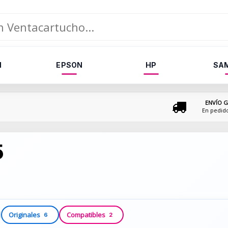
N
EPSON
HP
SA
ENVÍO G
En pedid
5
Originales
Compatibles
6
2