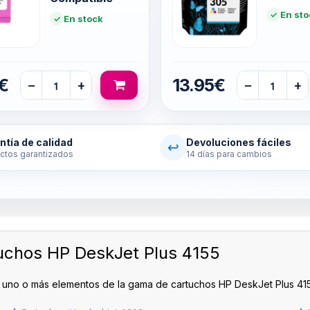
En sto
En stock
€
13.95€
−
+
−
+
ntía de calidad
Devoluciones fáciles
↩
ctos garantizados
14 días para cambios
uchos HP DeskJet Plus 4155
 uno o más elementos de la gama de cartuchos HP DeskJet Plus 415