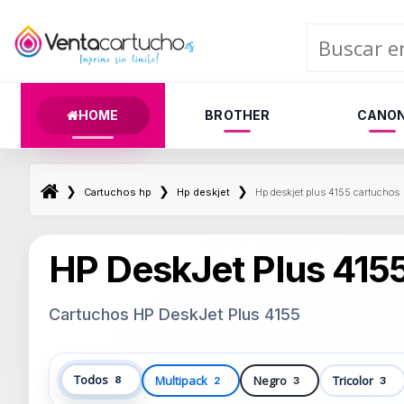
HOME
BROTHER
CANO
❯
❯
❯
Cartuchos hp
Hp deskjet
Hp deskjet plus 4155 cartuchos
HP DeskJet Plus 415
Cartuchos HP DeskJet Plus 4155
Todos
Multipack
Negro
Tricolor
8
2
3
3