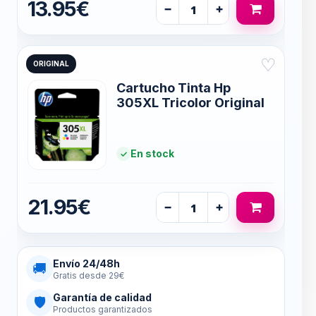
13.95€
−
+
♡
ORIGINAL
Cartucho Tinta Hp
305XL Tricolor Original
En stock
21.95€
−
+
Envío 24/48h
🚚
Gratis desde 29€
Garantía de calidad
🛡
Productos garantizados