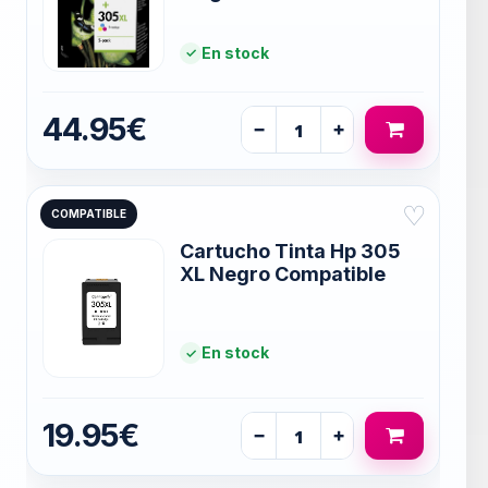
En stock
44.95€
−
+
♡
COMPATIBLE
Cartucho Tinta Hp 305
XL Negro Compatible
En stock
19.95€
−
+