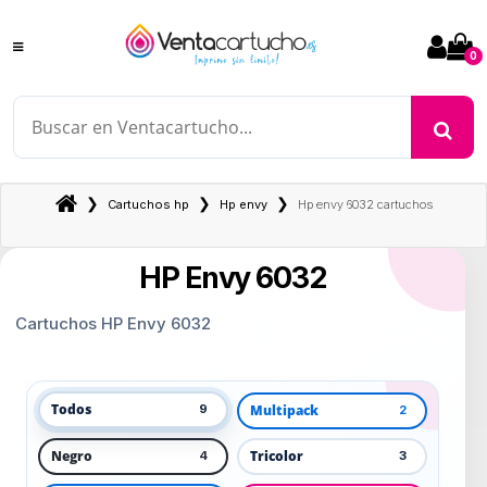
0
❯
❯
❯
Cartuchos hp
Hp envy
Hp envy 6032 cartuchos
HP Envy 6032
Cartuchos HP Envy 6032
Todos
Multipack
9
2
Negro
Tricolor
4
3