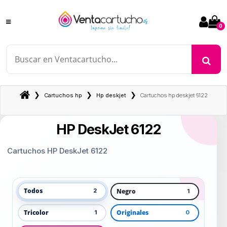
0
❯
❯
❯
Cartuchos hp
Hp deskjet
Cartuchos hp deskjet 6122
HP DeskJet 6122
Cartuchos HP DeskJet 6122
Todos
Negro
2
1
Tricolor
Originales
1
0