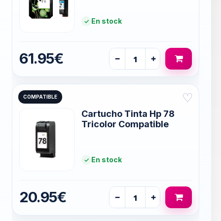
En stock
61.95€
−
+
♡
COMPATIBLE
Cartucho Tinta Hp 78
Tricolor Compatible
En stock
20.95€
−
+